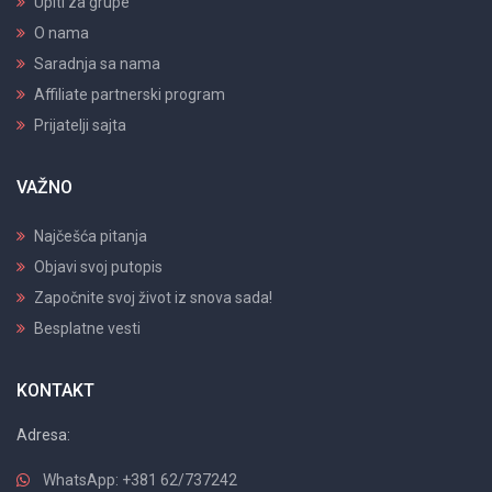
Upiti za grupe
O nama
Saradnja sa nama
Affiliate partnerski program
Prijatelji sajta
VAŽNO
Najčešća pitanja
Objavi svoj putopis
Započnite svoj život iz snova sada!
Besplatne vesti
KONTAKT
Adresa:
WhatsApp: +381 62/737242