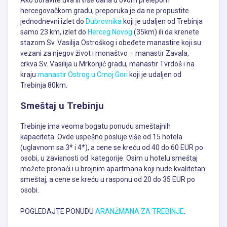
Ako boravite dva ili više dana u ovom prelepom
hercegovačkom gradu, preporuka je da ne propustite
jednodnevni izlet do
Dubrovnika
koji je udaljen od Trebinja
samo 23 km, izlet do
Herceg Novog
(35km) ili da krenete
stazom Sv. Vasilija Ostroškog i obeđete manastire koji su
vezani za njegov život i monaštvo – manastir Zavala,
crkva Sv. Vasilija u Mrkonjić gradu, manastir Tvrdoš i na
kraju
manastir Ostrog u Crnoj Gori
koji je udaljen od
Trebinja 80km.
Smeštaj u Trebinju
Trebinje ima veoma bogatu ponudu smeštajnih
kapaciteta. Ovde uspešno posluje više od 15 hotela
(uglavnom sa 3* i 4*), a cene se kreću od 40 do 60 EUR po
osobi, u zavisnosti od kategorije. Osim u hotelu smeštaj
možete pronaći i u brojnim apartmana koji nude kvalitetan
smeštaj, a cene se kreću u rasponu od 20 do 35 EUR po
osobi.
POGLEDAJTE PONUDU
ARANŽMANA ZA TREBINJE
.