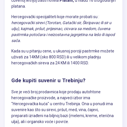
čuvenoj letnjoj bašti hotela
Platani,
u hladu 16 stogodišnjih
platana.
Hercegovački specijaliteti koje morate probati su :
hercegovački sirevi (Torotan, Gatački sir, Škripavac ili sir u
ulju), kajmak, pršut, prijesnac, cicvara sa medom, čuvena
pastrmka potočara i neizostavna jagnjetina na lešo ili ispod
sača.
Kada su u pitanju cene, u ukusnoj porciji pastrmke možete
uživati za 14KM (oko 800 RSD) ili u velikom pladnju
hercegovačkih sireva za 24 KM ili 1400 RSD.
Gde kupiti suvenir u Trebinju?
Sve je veći broj prodavnica koje prodaju autohtone
hercegovačke proizvode, a najveći izbor ima
"Hercegovačka kuća" u centru Trebinja. Ona u ponudi ima
suvenire kao što su sirevi, pršut, med, vina, čajevi,
preparati izrađeni na biljnoj bazi (melemi, kreme, eterična
ulja), ali i organsko voće i povrće.