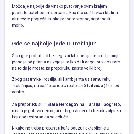
Možda je najbolje da vinsko putovanje ovim krajem
počnete autohtonim sortama, kao što su žilavka i blatina,
ali nećete pogrešiti ni ako probate vranac, šardone ili
merlo.
Gde se najbolje jede u Trebinju?
Šta i gde probati od hercegovačkih specijaliteta u Trebinju,
jedno je od pitanja na koje je teško dati odgovor s obzirom
na to da je mesta za preporuku zaista veliki broj.
Zbog pastrmke i roštilja, ali i ambijenta uz samu reku
Trebišnjicu, najčešće se ide u restoran
Studenac
(4km od
centra).
Za preporuku su i :
Stara Hercegovina, Tarana i Sogreto,
mada je gotovo nemoguće da gosti neće biti zadovoljni za
koji god restoran da se odluče.
Nikako ne treba propustiti kafe pauzu i okrepljenje u