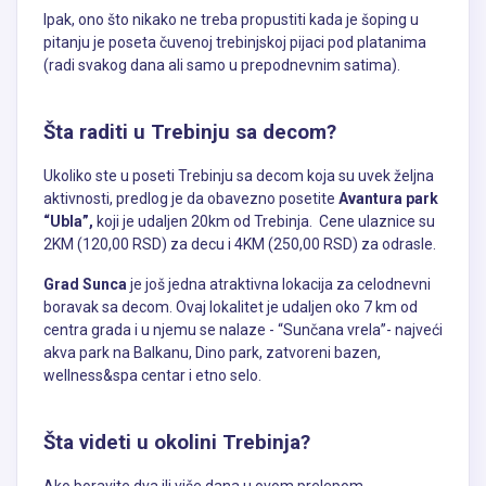
Ipak, ono što nikako ne treba propustiti kada je šoping u
pitanju je poseta čuvenoj trebinjskoj pijaci pod platanima
(radi svakog dana ali samo u prepodnevnim satima).
Šta raditi u Trebinju sa decom?
Ukoliko ste u poseti Trebinju sa decom koja su uvek željna
aktivnosti, predlog je da obavezno posetite
Avantura park
“Ubla”,
koji je udaljen 20km od Trebinja. Cene ulaznice su
2KM (120,00 RSD) za decu i 4KM (250,00 RSD) za odrasle.
Grad Sunca
je još jedna atraktivna lokacija za celodnevni
boravak sa decom. Ovaj lokalitet je udaljen oko 7 km od
centra grada i u njemu se nalaze - “Sunčana vrela”- najveći
akva park na Balkanu, Dino park, zatvoreni bazen,
wellness&spa centar i etno selo.
Šta videti u okolini Trebinja?