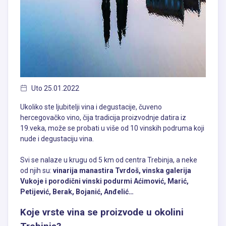
Uto 25.01.2022
Ukoliko ste ljubitelji vina i degustacije, čuveno
hercegovačko vino, čija tradicija proizvodnje datira iz
19.veka, može se probati u više od 10 vinskih podruma koji
nude i degustaciju vina.
Svi se nalaze u krugu od 5 km od centra Trebinja, a neke
od njih su:
vinarija manastira Tvrdoš, vinska galerija
Vukoje i porodični vinski podurmi Aćimović, Marić,
Petijević, Berak, Bojanić, Anđelić…
Koje vrste vina se proizvode u okolini