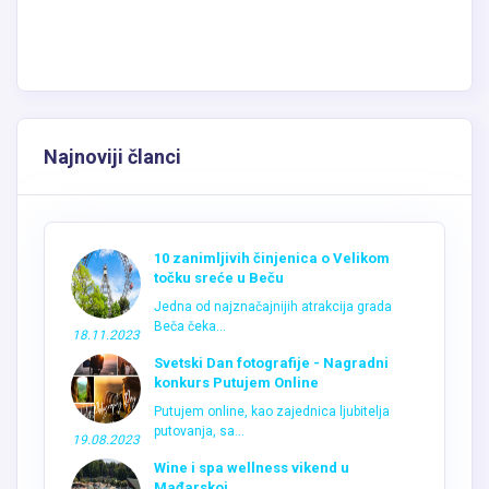
Najnoviji članci
10 zanimljivih činjenica o Velikom
točku sreće u Beču
Jedna od najznačajnijih atrakcija grada
Beča čeka...
18.11.2023
Svetski Dan fotografije - Nagradni
konkurs Putujem Online
Putujem online, kao zajednica ljubitelja
putovanja, sa...
19.08.2023
Wine i spa wellness vikend u
Mađarskoj