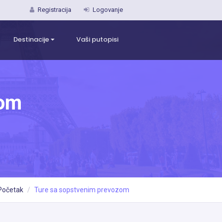
Registracija
Logovanje
Destinacije
Vaši putopisi
zom
Početak
Ture sa sopstvenim prevozom