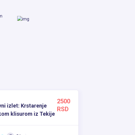
om
2500
i izlet: Krstarenje
RSD
om klisurom iz Tekije