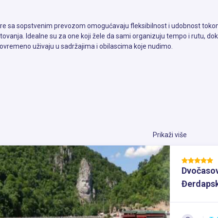
re sa sopstvenim prevozom omogućavaju fleksibilnost i udobnost tok
tovanja. Idealne su za one koji žele da sami organizuju tempo i rutu, dok
tovremeno uživaju u sadržajima i obilascima koje nudimo.
Prikaži više
Dvočasovn
Đerdapsk