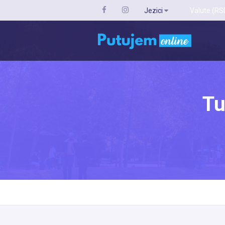
Jezici
Valute (RS
Tu