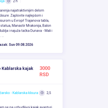
kija
2 h
tarenja najatraktivnijim delom
lisure. Zaplovite najlepšom i
isurom u Evropi! Trajanova tabla,
statua, Manastir Mrakonija, Balon
dublja i najuža tačka Dunava - Mali i
...
azak:
Sun 09.08.2026
3000
 Kablarska kajak
RSD
čarsko - Kablarska klisura
2,5
am se na uzbudljivoj kajak avanturi