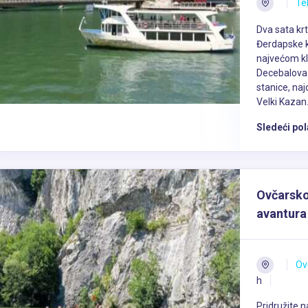
Te
Dva sata kr
Đerdapske k
najvećom kl
Decebalova 
stanice, naj
Velki Kazan.. 
Sledeći pol
Ovčarsko
avantura
Ov
h
Pridružite n