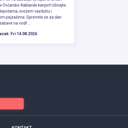
i Ovčarsko-Kablarski kanjon! Uživajte
 lepotama, svežem vazduhu i
im pejzažima. Spremite se za dan
zabave na vodi! ...
azak:
Fri 14.08.2026
KONTAKT