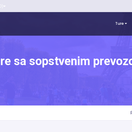
D)
Ture
re sa sopstvenim prevo