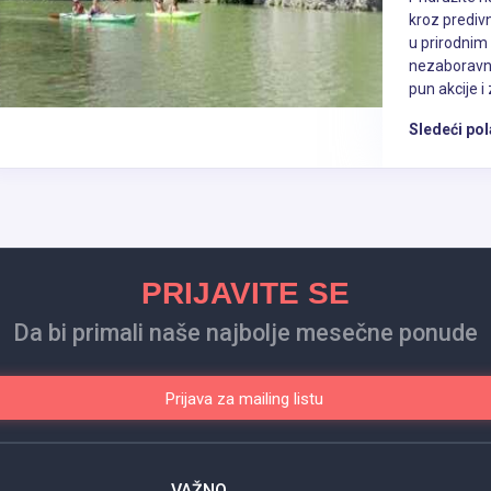
kroz predivn
u prirodnim
nezaboravn
pun akcije i 
Sledeći pol
PRIJAVITE SE
Da bi primali naše najbolje mesečne ponude
Prijava za mailing listu
VAŽNO