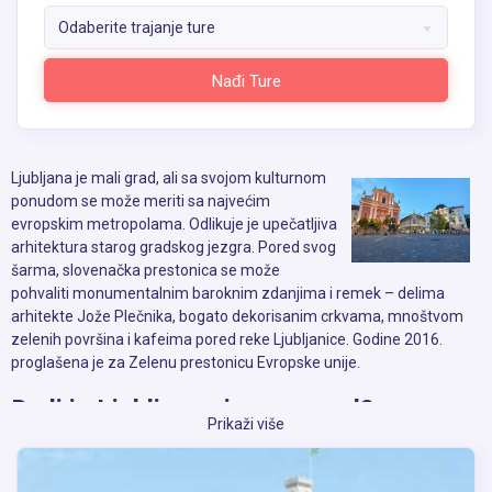
Odaberite trajanje ture
Nađi Ture
Ljubljana je mali grad, ali sa svojom kulturnom
ponudom se može meriti sa najvećim
evropskim metropolama. Odlikuje je upečatljiva
arhitektura starog gradskog jezgra. Pored svog
šarma, slovenačka prestonica se može
pohvaliti monumentalnim baroknim zdanjima i remek – delima
arhitekte Jože Plečnika, bogato dekorisanim crkvama, mnoštvom
zelenih površina i kafeima pored reke Ljubljanice. Godine 2016.
proglašena je za Zelenu prestonicu Evropske unije.
Da li je Ljubljana siguran grad?
Prikaži više
Sve u svemu, Ljubljana je veoma bezbedan grad za putovanje.
Nasilni zločini su retki i sitna krađa bi trebalo da bude vaša jedina