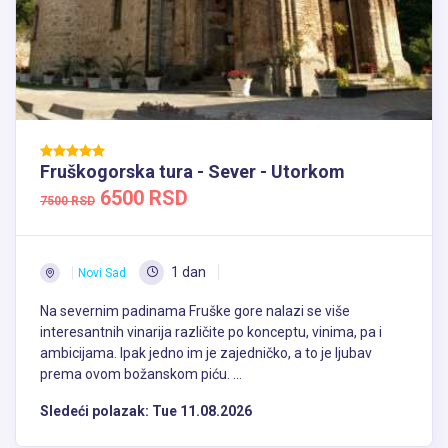
Fruškogorska tura - Sever - Utorkom
6500 RSD
7500 RSD
1 dan
Novi Sad
Na severnim padinama Fruške gore nalazi se više
interesantnih vinarija različite po konceptu, vinima, pa i
ambicijama. Ipak jedno im je zajedničko, a to je ljubav
prema ovom božanskom piću. ...
Sledeći polazak:
Tue 11.08.2026