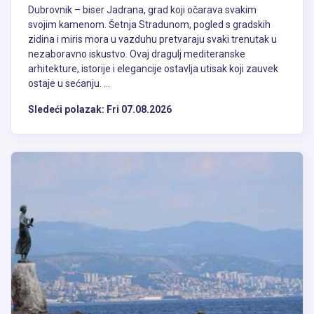
Dubrovnik – biser Jadrana, grad koji očarava svakim
svojim kamenom. Šetnja Stradunom, pogled s gradskih
zidina i miris mora u vazduhu pretvaraju svaki trenutak u
nezaboravno iskustvo. Ovaj dragulj mediteranske
arhitekture, istorije i elegancije ostavlja utisak koji zauvek
ostaje u sećanju. ...
Sledeći polazak:
Fri 07.08.2026