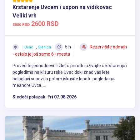
Krstarenje Uvcem i uspon na vidikovac
Veliki vrh
2600 RSD
3000 RSD
,
5 h
Rezervišite odmah
Uvac
Sjenica
- ostalo je još samo 6+ mesta
Provedite jednodnevni izlet u prirodi i uživajte u krstarenju i
pogledima na klisuru reke Uvac dok iznad vas lete
beloglavi supovi, a potom iskusite lepotu pogleda na
meandre Uvca. ...
Sledeći polazak:
Fri 07.08.2026