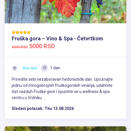
Fruška gora – Vino & Spa - Četvrtkom
5000 RSD
6000 RSD
1 dan
Novi Sad
Priredite sebi nezaboravan hedonistički dan. Upoznajte
jednu od mnogobrojnih fruškogorskih vinarija, udahnite
čist vazduh Fruške gore i opustite se u wellness & spa
centru u Vrdniku. ...
Sledeći polazak:
Thu 13.08.2026