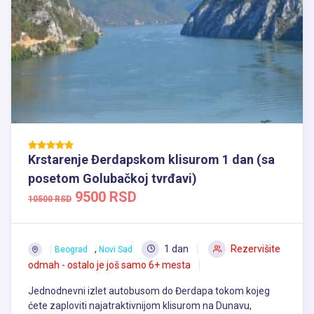
Krstarenje Đerdapskom klisurom 1 dan (sa
posetom Golubačkoj tvrđavi)
9500 RSD
10500 RSD
,
1 dan
Rezervišite
Beograd
Novi Sad
odmah - ostalo je još samo 6+ mesta
Jednodnevni izlet autobusom do Đerdapa tokom kojeg
ćete zaploviti najatraktivnijom klisurom na Dunavu,