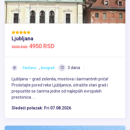
Ljubljana
4950 RSD
5500 RSD
,
3 dana
Pančevo
Beograd
Ljubljana – grad zelenila, mostova i šarmantnih priča!
Prošetajte pored reke Ljubljanice, istražite stari grad i
prepustite se čarima jedne od najlepših evropskih
prestonica. ...
Sledeći polazak:
Fri 07.08.2026