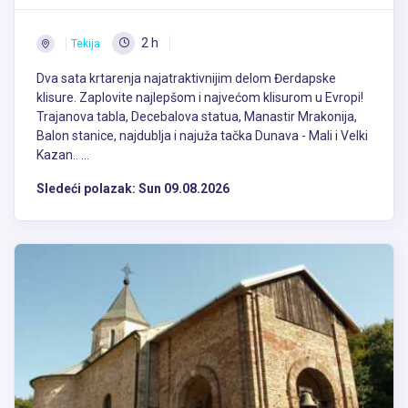
2 h
Tekija
Dva sata krtarenja najatraktivnijim delom Đerdapske
klisure. Zaplovite najlepšom i najvećom klisurom u Evropi!
Trajanova tabla, Decebalova statua, Manastir Mrakonija,
Balon stanice, najdublja i najuža tačka Dunava - Mali i Velki
Kazan.. ...
Sledeći polazak:
Sun 09.08.2026