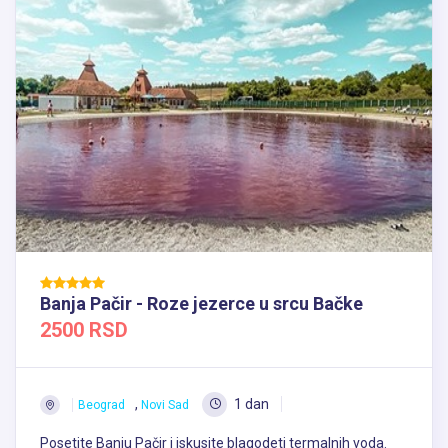
Banja Pačir - Roze jezerce u srcu Bačke
2500 RSD
,
1 dan
Beograd
Novi Sad
Posetite Banju Pačir i iskusite blagodeti termalnih voda.