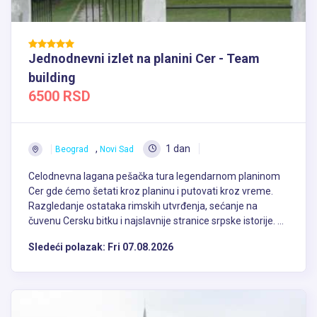
Jednodnevni izlet na planini Cer - Team
building
6500 RSD
,
1 dan
Beograd
Novi Sad
Celodnevna lagana pešačka tura legendarnom planinom
Cer gde ćemo šetati kroz planinu i putovati kroz vreme.
Razgledanje ostataka rimskih utvrđenja, sećanje na
čuvenu Cersku bitku i najslavnije stranice srpske istorije. ...
Sledeći polazak:
Fri 07.08.2026