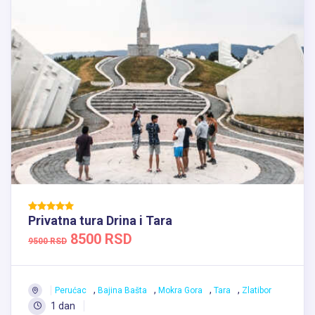
Privatna tura Drina i Tara
8500 RSD
9500 RSD
,
,
,
,
Perućac
Bajina Bašta
Mokra Gora
Tara
Zlatibor
1 dan