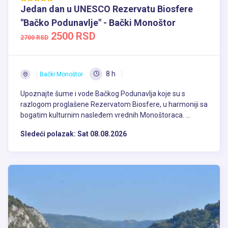
Jedan dan u UNESCO Rezervatu Biosfere
"Bačko Podunavlje" - Bački Monoštor
2500 RSD
2700 RSD
8 h
Bački Monoštor
Upoznajte šume i vode Bačkog Podunavlja koje su s
razlogom proglašene Rezervatom Biosfere, u harmoniji sa
bogatim kulturnim nasleđem vrednih Monoštoraca. ...
Sledeći polazak:
Sat 08.08.2026