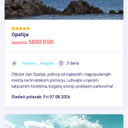
Opatija
5850 RSD
6500 RSD
,
3 dana
Pančevo
Beograd
Otkrijte čari Opatije, jednog od najlepših i najpopularnijih
mesta na hrvatskom primorju, i uživajte u njenim
luksuznim hotelima, bogatoj istoriji i prelepim parkovima! ...
Sledeći polazak:
Fri 07.08.2026