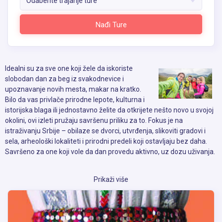
Odaberite trajanje ture
Nađi Ture
Idealni su za sve one koji žele da iskoriste
slobodan dan za beg iz svakodnevice i
upoznavanje novih mesta, makar na kratko.
Bilo da vas privlače prirodne lepote, kulturna i
istorijska blaga ili jednostavno želite da otkrijete nešto novo u svojoj
okolini, ovi izleti pružaju savršenu priliku za to. Fokus je na
istraživanju Srbije – obilaze se dvorci, utvrđenja, slikoviti gradovi i
sela, arheološki lokaliteti i prirodni predeli koji ostavljaju bez daha.
Savršeno za one koji vole da dan provedu aktivno, uz dozu uživanja.
Prikaži više