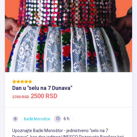
Dan u "selu na 7 Dunava"
2500 RSD
2700 RSD
6 h
Bački Monoštor
Upoznajte Bački Monoštor - jednistveno "selo na 7