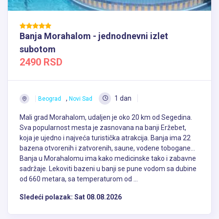
Banja Morahalom - jednodnevni izlet
subotom
2490 RSD
,
1 dan
Beograd
Novi Sad
Mali grad Morahalom, udaljen je oko 20 km od Segedina.
Sva popularnost mesta je zasnovana na banji Eržebet,
koja je ujedno i najveća turistička atrakcija. Banja ima 22
bazena otvorenih i zatvorenih, saune, vodene tobogane…
Banja u Morahalomu ima kako medicinske tako i zabavne
sadržaje. Lekoviti bazeni u banji se pune vodom sa dubine
od 660 metara, sa temperaturom od ...
Sledeći polazak:
Sat 08.08.2026