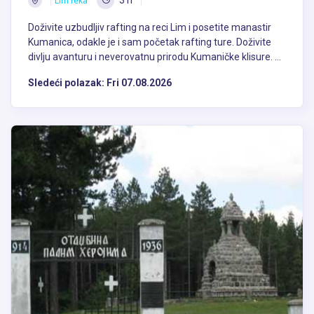
3 h
Lim reka
Doživite uzbudljiv rafting na reci Lim i posetite manastir
Kumanica, odakle je i sam početak rafting ture. Doživite
divlju avanturu i neverovatnu prirodu Kumaničke klisure. ...
Sledeći polazak:
Fri 07.08.2026