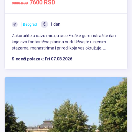
7600 RSD
9000 RSD
1 dan
Beograd
Zakoračite u oazu mira, u srce Fruške gore i istražite čari
koje ova fantastična planina nudi. Uživajte u njenim
stazama, manastirima i prirodi koja vas okružuje. ...
Sledeći polazak:
Fri 07.08.2026