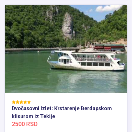
Dvočasovni izlet: Krstarenje Đerdapskom
klisurom iz Tekije
2500 RSD