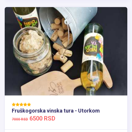
Fruškogorska vinska tura - Utorkom
6500 RSD
7000 RSD