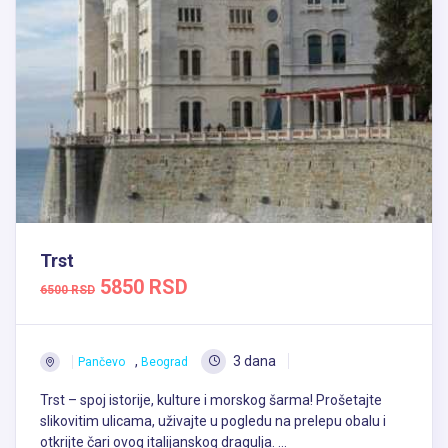
Trst
5850 RSD
6500 RSD
,
3 dana
Pančevo
Beograd
Trst – spoj istorije, kulture i morskog šarma! Prošetajte
slikovitim ulicama, uživajte u pogledu na prelepu obalu i
otkrijte čari ovog italijanskog dragulja. ...