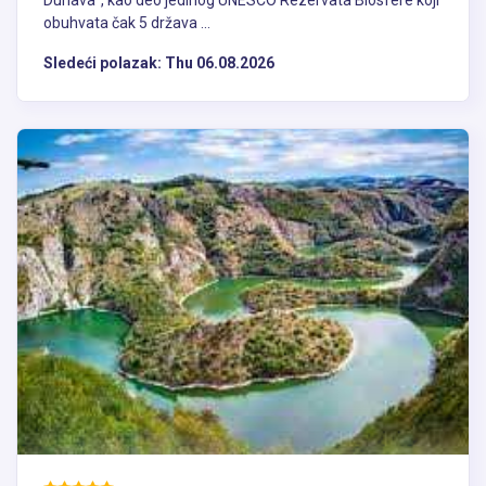
Dunava", kao deo jedinog UNESCO Rezervata Biosfere koji
obuhvata čak 5 država ...
Sledeći polazak:
Thu 06.08.2026