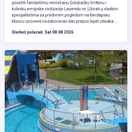
posetiti fantastičnu renoviranu Golubačku tvrđavu i
kolevku evropske civilizacije Lepenski vir. Uživati u vlaškim
specijalitetima sa predivnim pogledom na Đerdapsku
klisuru i provesti nezaboravan dan prepun lepih utisaka. ...
Sledeći polazak:
Sat 08.08.2026