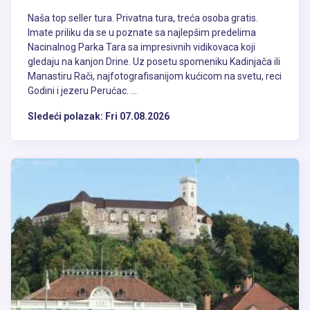
Naša top seller tura. Privatna tura, treća osoba gratis.
Imate priliku da se u poznate sa najlepšim predelima
Nacinalnog Parka Tara sa impresivnih vidikovaca koji
gledaju na kanjon Drine. Uz posetu spomeniku Kadinjača ili
Manastiru Rači, najfotografisanijom kućicom na svetu, reci
Godini i jezeru Perućac. ...
Sledeći polazak:
Fri 07.08.2026