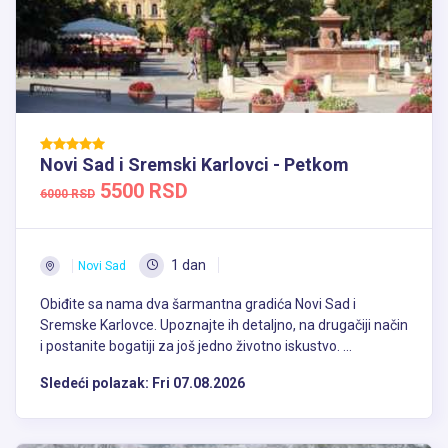
Novi Sad i Sremski Karlovci - Petkom
5500 RSD
6000 RSD
1 dan
Novi Sad
Obiđite sa nama dva šarmantna gradića Novi Sad i
Sremske Karlovce. Upoznajte ih detaljno, na drugačiji način
i postanite bogatiji za još jedno životno iskustvo. ...
Sledeći polazak:
Fri 07.08.2026