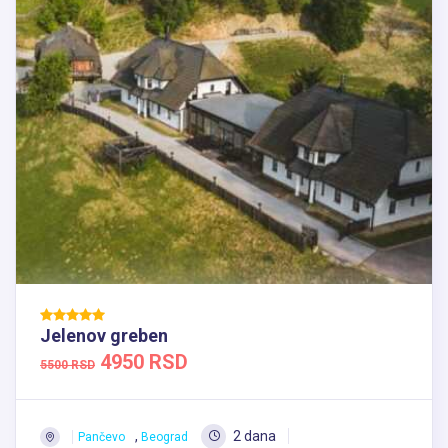
Jelenov greben
4950 RSD
5500 RSD
,
2 dana
Pančevo
Beograd