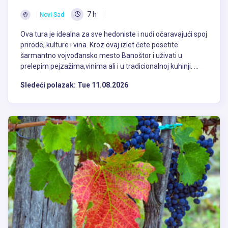
7 h
Novi Sad
Ova tura je idealna za sve hedoniste i nudi očaravajući spoj
prirode, kulture i vina. Kroz ovaj izlet ćete posetite
šarmantno vojvođansko mesto Banoštor i uživati u
prelepim pejzažima,vinima ali i u tradicionalnoj kuhinji. ...
Sledeći polazak:
Tue 11.08.2026