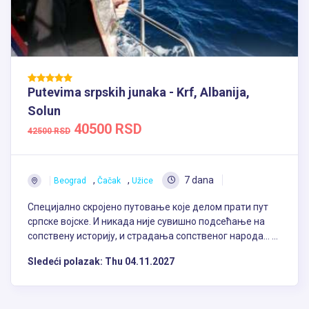
Putevima srpskih junaka - Krf, Albanija,
Solun
40500 RSD
42500 RSD
,
,
7 dana
Beograd
Čačak
Užice
Специјално скројено путовање које делом прати пут
српске војске. И никада није сувишно подсећање на
сопствену историју, и страдања сопственог народа… ...
Sledeći polazak:
Thu 04.11.2027