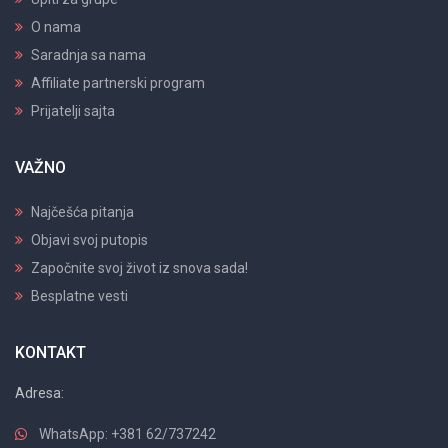
O nama
Saradnja sa nama
Affiliate partnerski program
Prijatelji sajta
VAŽNO
Najčešća pitanja
Objavi svoj putopis
Započnite svoj život iz snova sada!
Besplatne vesti
KONTAKT
Adresa:
WhatsApp: +381 62/737242