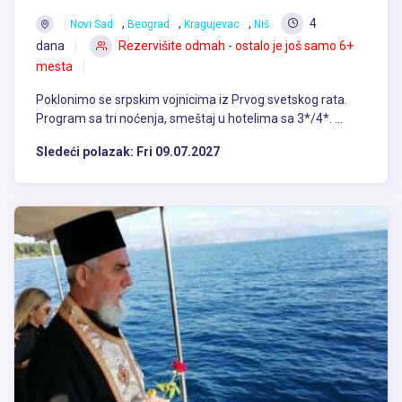
,
,
,
4
Novi Sad
Beograd
Kragujevac
Niš
dana
Rezervišite odmah - ostalo je još samo 6+
mesta
Poklonimo se srpskim vojnicima iz Prvog svetskog rata.
Program sa tri noćenja, smeštaj u hotelima sa 3*/4*. ...
Sledeći polazak:
Fri 09.07.2027