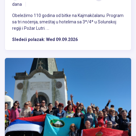
obeležje podignuto je na inicijativu ratničkih udruženja i po ličnom
dana
naređenju kralja Aleksandra Karađorđevića. Na oko 10.000 kvadrata,
materijalom dopremljenim iz Srbije, ovaj nesvakidašnji kompleks je
Obeležimo 110 godina od bitke na Kajmakčalanu. Program
završen 1936. godine i na njemu počivaju posmrtni ostaci više od
sa tri noćenja, smeštaj u hotelima sa 3*/4* u Solunskoj
8.000 srpskih ratnika, dok centralno mesto kompleksa zauzima
regiji i Požar Lutri. ...
mauzolej.
Sledeći polazak:
Wed 09.09.2026