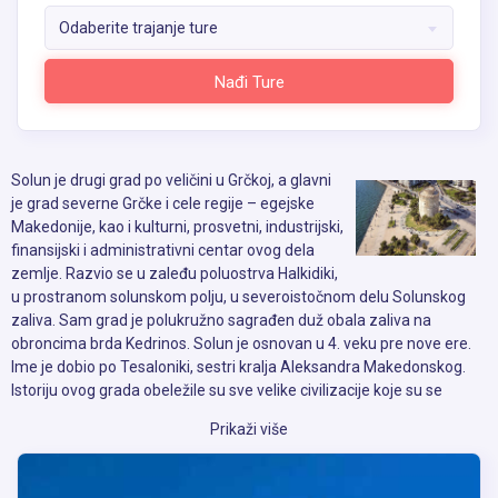
Odaberite trajanje ture
Nađi Ture
Solun je drugi grad po veličini u Grčkoj, a glavni
je grad severne Grčke i cele regije – egejske
Makedonije, kao i kulturni, prosvetni, industrijski,
finansijski i administrativni centar ovog dela
zemlje. Razvio se u zaleđu poluostrva Halkidiki,
u prostranom solunskom polju, u severoistočnom delu Solunskog
zaliva. Sam grad je polukružno sagrađen duž obala zaliva na
obroncima brda Kedrinos. Solun je osnovan u 4. veku pre nove ere.
Ime je dobio po Tesaloniki, sestri kralja Aleksandra Makedonskog.
Istoriju ovog grada obeležile su sve velike civilizacije koje su se
smenjivale na prostoru Evrope. Njime su vladali Rimljani, koji su
Prikaži više
stvorili od njega prestonicu rimske provincije. U 3. i 4. veku su ga
napali Goti, a u periodu od 6. do 8. veka doživeo je više uzastopnih
napada Avara i Slovena. Burna istorija Soluna ostavila je duboke