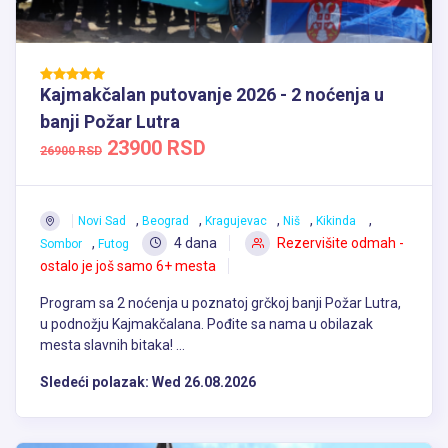
Kajmakčalan putovanje 2026 - 2 noćenja u
banji Požar Lutra
23900 RSD
26900 RSD
,
,
,
,
,
Novi Sad
Beograd
Kragujevac
Niš
Kikinda
,
4 dana
Rezervišite odmah -
Sombor
Futog
ostalo je još samo 6+ mesta
Program sa 2 noćenja u poznatoj grčkoj banji Požar Lutra,
u podnožju Kajmakčalana. Pođite sa nama u obilazak
mesta slavnih bitaka! ...
Sledeći polazak:
Wed 26.08.2026