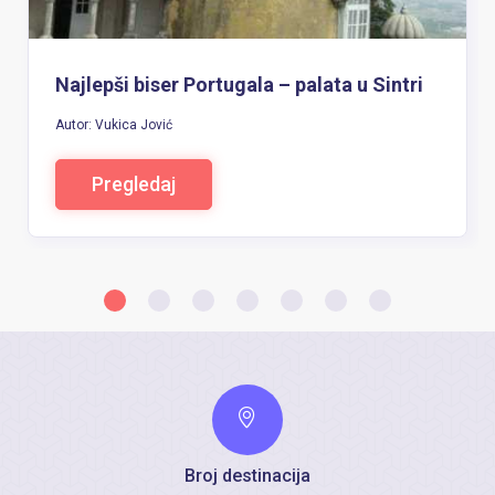
Najlepši biser Portugala – palata u Sintri
Autor: Vukica Jović
Pregledaj
Broj destinacija