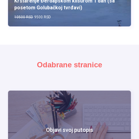
Krstarenje Đerdapskom klisurom 1 dan (sa
posetom Golubačkoj tvrđavi)
10500 RSD
9500 RSD
Odabrane stranice
Objavi svoj putopis