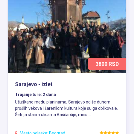
3800 RSD
Sarajevo - izlet
Trajanje ture: 2 dana
Ušuškano među planinama, Sarajevo odiše duhom
prošlih vekova i šarenilom kultura koje su ga oblikovale.
Šetnja starim ulicama Baščaršije, miris ...
Mesto polaska:
Beograd