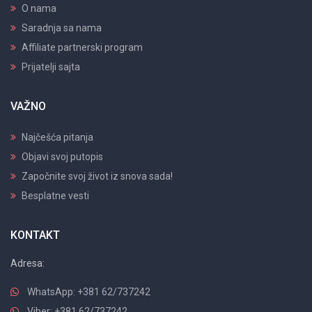
O nama
Saradnja sa nama
Affiliate partnerski program
Prijatelji sajta
VAŽNO
Najčešća pitanja
Objavi svoj putopis
Započnite svoj život iz snova sada!
Besplatne vesti
KONTAKT
Adresa:
WhatsApp: +381 62/737242
Viber: +381 62/737242