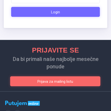
Login
PRIJAVITE SE
Da bi primali naše najbolje mesečne
ponude
Prijava za mailing listu