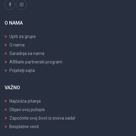
O NAMA
Upiti za grupe
O nama
Saradnja sa nama
Affiliate partnerski program
Prijatelji sajta
VAŽNO
Najčešća pitanja
Objavi svoj putopis
Započnite svoj život iz snova sada!
Besplatne vesti