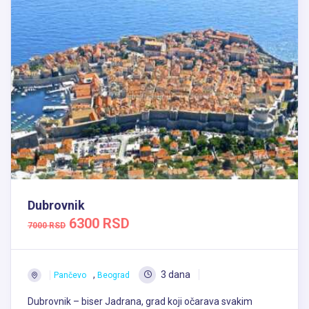
Dubrovnik
6300 RSD
7000 RSD
,
3 dana
Pančevo
Beograd
Dubrovnik – biser Jadrana, grad koji očarava svakim