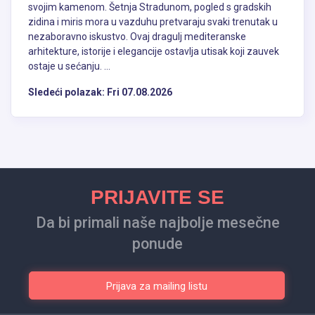
svojim kamenom. Šetnja Stradunom, pogled s gradskih
zidina i miris mora u vazduhu pretvaraju svaki trenutak u
nezaboravno iskustvo. Ovaj dragulj mediteranske
arhitekture, istorije i elegancije ostavlja utisak koji zauvek
ostaje u sećanju. ...
Sledeći polazak:
Fri 07.08.2026
PRIJAVITE SE
Da bi primali naše najbolje mesečne
ponude
Prijava za mailing listu