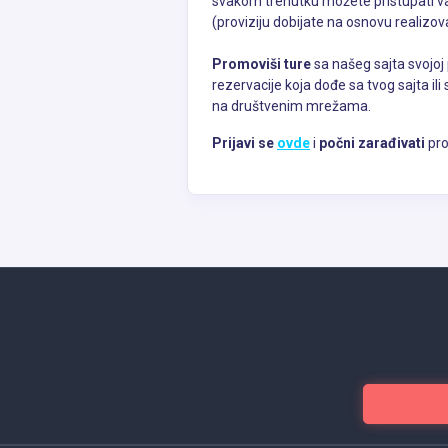
svakom trenutku možete pristupati vaš
(proviziju dobijate na osnovu realizov
Promoviši ture
sa našeg sajta svojoj p
rezervacije koja dođe sa tvog sajta ili 
na društvenim mrežama.
Prijavi se
ovde
i
počni zarađivati
pro