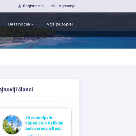
Registracija
Logovanje
Destinacije
Vaši putopisi
jnoviji članci
10 zanimljivih
činjenica o Velikom
točku sreće u Beču