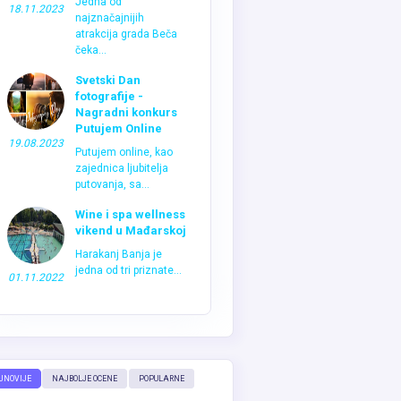
Jedna od
18.11.2023
najznačajnijih
atrakcija grada Beča
čeka...
Svetski Dan
fotografije -
Nagradni konkurs
Putujem Online
19.08.2023
Putujem online, kao
zajednica ljubitelja
putovanja, sa...
Wine i spa wellness
vikend u Mađarskoj
Harakanj Banja je
jedna od tri priznate...
01.11.2022
JNOVIJE
NAJBOLJE OCENE
POPULARNE