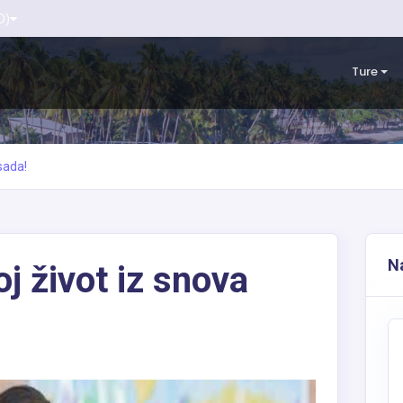
D)
Ture
sada!
Na
j život iz snova