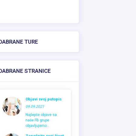
DABRANE TURE
DABRANE STRANICE
Objavi svoj putopis
09.09.2021
Najlepše objave sa
naše FB grupe
objavljujemo...
Započnite svoj život