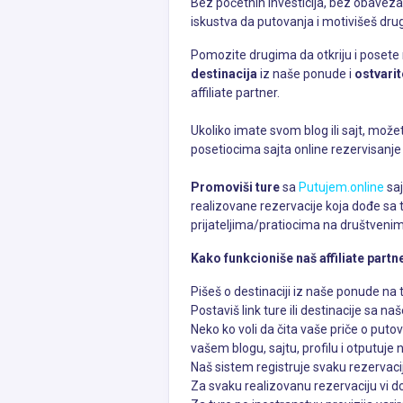
Bez početnih investicija, bez obaveza!
iskustva da putovanja i motivišeš dru
Pomozite drugima da otkriju i posete m
destinacija
iz naše ponude i
ostvari
affiliate partner.
Ukoliko imate svom blog ili sajt, možet
posetiocima sajta online rezervisanje
Promoviši ture
sa
Putujem.online
saj
realizovane rezervacije koja dođe sa tvo
prijateljima/pratiocima na društven
Kako funkcioniše naš affiliate part
Pišeš o destinaciji iz naše ponude na t
Postaviš link ture ili destinacije sa na
Neko ko voli da čita vaše priče o puto
vašem blogu, sajtu, profilu i otputuje 
Naš sistem registruje svaku rezervaciju
Za svaku realizovanu rezervaciju vi dob