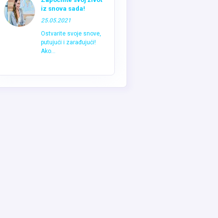
iz snova sada!
25.05.2021
Ostvarite svoje snove,
putujući i zarađujući!
Ako...