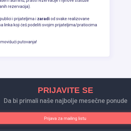
em adminu, pratiti rezervacije i njihove statuse
anih rezervacija).
ublici i prijateljima i
zaradi
od svake realizovane
sa linka koji ćeš podeliti svojim prijateljima/pratiocima
movišući putovanja!
PRIJAVITE SE
Da bi primali naše najbolje mesečne ponude
Prijava za mailing listu