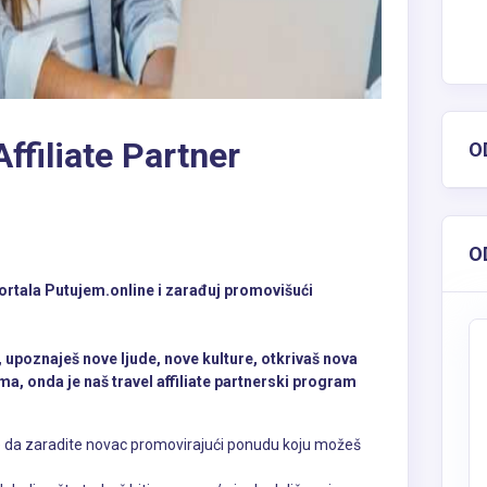
Affiliate Partner
O
O
ortala Putujem.online i zarađuj promovišući
 upoznaješ nove ljude, nove kulture, otkrivaš nova
ma, onda je naš travel affiliate partnerski program
da zaradite novac promovirajući ponudu koju možeš