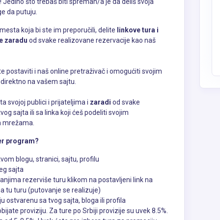
 Jedino što trebaš biti spreman/a je da deliš svoja
ge da putuju.
esta koja bi ste im preporučili, delite
linkove tura i
te zaradu
od svake realizovane rezervacije kao naš
e postaviti i naš online pretraživač i omogućiti svojim
 direktno na vašem sajtu.
ta svojoj publici i prijateljima i
zaradi
od svake
g sajta ili sa linka koji ćeš podeliti svojim
im mrežama.
ner program?
vom blogu, stranici, sajtu, profilu
šeg sajta
vanjima rezerviše turu klikom na postavljeni link na
na tu turu (putovanje se realizuje)
 ostvarenu sa tvog sajta, bloga ili profila
ijate proviziju. Za ture po Srbiji provizije su uvek 8.5%.