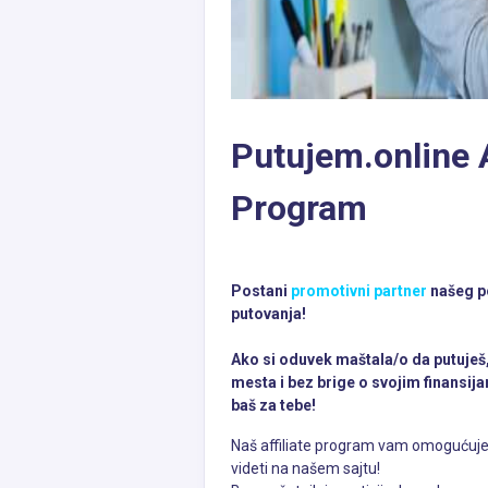
Putujem.online
Program
Postani
promotivni partner
našeg p
putovanja!
Ako si oduvek maštala/o da putuješ,
mesta i bez brige o svojim finansija
baš za tebe!
Naš affiliate program vam
omogućuje 
videti na našem sajtu!