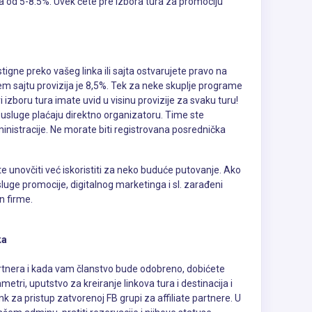
ra od 5-8.5%. Uvek ćete pre izbora tura za promociju
tigne preko vašeg linka ili sajta ostvarujete pravo na
m sajtu provizija je 8,5%. Tek za neke skuplje programe
 izboru tura imate uvid u visinu provizije za svaku turu!
li usluge plaćaju direktno organizatoru. Time ste
ministracije. Ne morate biti registrovana posrednička
ete unovčiti već iskoristiti za neko buduće putovanje. Ako
sluge promocije, digitalnog marketinga i sl. zarađeni
n firme.
ka
partnera i kada vam članstvo bude odobreno, dobićete
metri, uputstvo za kreiranje linkova tura i destinacija i
nk za pristup zatvorenoj FB grupi za affiliate partnere. U