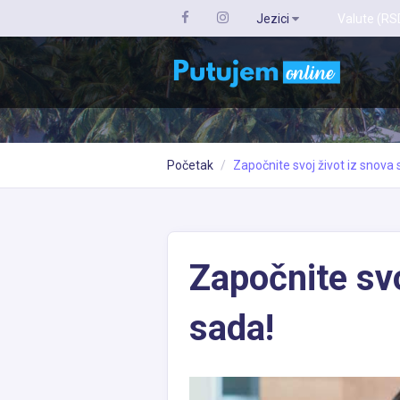
Jezici
Valute (RS
Početak
Započnite svoj život iz snova 
Započnite svo
sada!