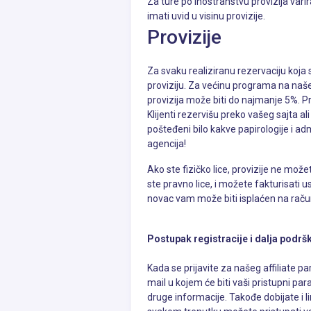
Za ture po inostranstvu provizija vari
imati uvid u visinu provizije.
Provizije
Za svaku realiziranu rezervaciju koja s
proviziju. Za većinu programa na naše
provizija može biti do najmanje 5%. Pri
Klijenti rezervišu preko vašeg sajta a
pošteđeni bilo kakve papirologije i ad
agencija!
Ako ste fizičko lice, provizije ne mož
ste pravno lice, i možete fakturisati u
novac vam može biti isplaćen na raču
Postupak registracije i dalja podrš
Kada se prijavite za našeg affiliate 
mail u kojem će biti vaši pristupni para
druge informacije. Takođe dobijate i li