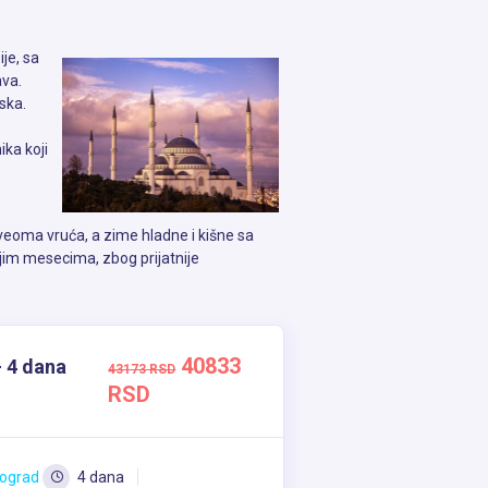
ije, sa
ava.
jska.
ika koji
 veoma vruća, a zime hladne i kišne sa
njim mesecima, zbog prijatnije
40833
- 4 dana
 Flaširana voda je široko dostupna i
43173 RSD
RSD
 Posebno je popularno nacionalno piće raki,
ograd
4 dana