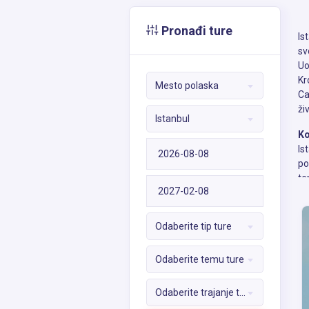
Pronađi ture
Is
sv
Uo
Kr
Mesto polaska
Ca
ži
Istanbul
Ko
Is
po
te
Da
Odaberite tip ture
Ia
re
Odaberite temu ture
Da
Odaberite trajanje ture
Da