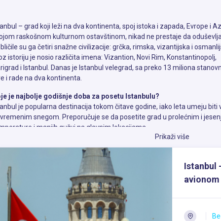
tanbul – grad koji leži na dva kontinenta, spoj istoka i zapada, Evrope i Az
ojom raskošnom kulturnom ostavštinom, nikad ne prestaje da oduševlj
bličile su ga četiri snažne civilizacije: grčka, rimska, vizantijska i osmanli
oz istoriju je nosio različita imena: Vizantion, Novi Rim, Konstantinopolj,
rigrad i Istanbul. Danas je Istanbul velegrad, sa preko 13 miliona stanovn
ve i rade na dva kontinenta.
je je najbolje godišnje doba za posetu Istanbulu?
tanbul je popularna destinacija tokom čitave godine, iako leta umeju biti
vremenim snegom. Preporučuje se da posetite grad u
prolećnim i jese
mperature i manjih gužvi na glavnim lokacijama
Prikaži više
 li je bezbedno piti vodu sa česme u Istanbulu?
Istanbul 
ko je voda u Istanbulu hlorisana, preporučuje se da pijete flaširanu vodu.
lativno jeftina u Istanbulu.
avionom
 li je alkohol dostupan u Istanbulu?
. Iako su većina Turaka muslimani, alkohol je lako dostupan u Istanbulu.
Be