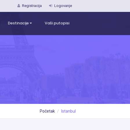
Registracija
Logovanje
Destinacije
Vaši putopisi
Početak
Istanbul