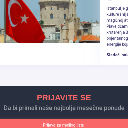
 pivo i vino - od kojih su brojne domaće marke. Istanbul takođe ima neke 
Istanbul je 
izgled beskrajnom ponudom barova, noćnih klubova i restorana.
kulture i hil
magičnoj at
 li treba da menjam novac? Ima li mnogo bankomata u Istanbulu?
Plave džamij
ko se u nekim većim radnjama i u turističkim sredinama prihvataju evri, ug
krstarenja 
rskoj liri. Kursevi su skoro uvek bolji ako se vaša razmena valuta obavlja
orijentalnog
voljno lokalne valute za vaš prvi dan a ostatak promenite kada stignet
energije koja
njačnicama neophodan je i vaš putni dokument na uvid. Alternativno, 
Sledeći pol
a li je Istanbul lak za obići? Koje vrste tr
ostoje?
rkos ogromnoj veličini i broju vodenih puteva i brda, Istanbul je prilično lak
gućnosti kao što su autobus, minibus, taksi, tramvaj, metro, metrobus i
se masku za lice u transportu.
PRIJAVITE SE
ako da stignem iz evropskog u azijski de
Da bi primali naše najbolje mesečne ponude
stoje autobusi, metrobusevi i taksiji koji putuju između evropskih i azijskih 
Prijava za mailing listu
čin je trajektom. Trajekti redovno saobraćaju između Eminonua i Kadikoja