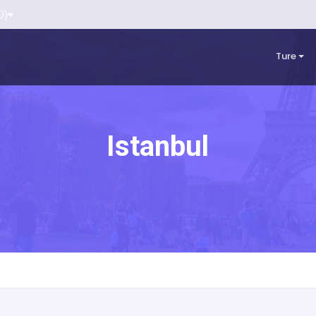
D)
Ture
Istanbul