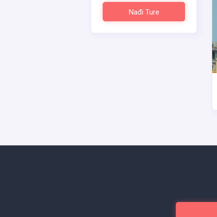
uz
Nađi Ture
na
Da
Ia
tu
do
me
D
p
Up
mo
no
K
Po
na