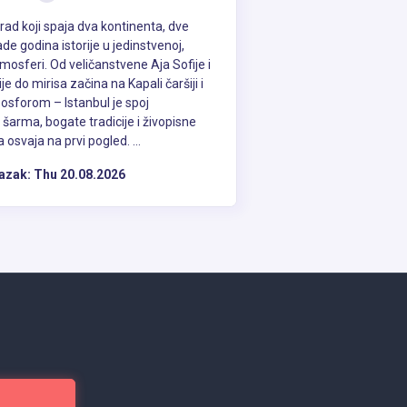
od najboljih noćnih provoda u Evropi sa
grad koji spaja dva kontinenta, dve
jade godina istorije u jedinstvenoj,
mosferi. Od veličanstvene Aja Sofije i
e do mirisa začina na Kapali čaršiji i
lavnom je bolje trgovati u turskoj valuti -
Bosforom – Istanbul je spoj
 u Turskoj, a dobra strategija je da uzmete
 šarma, bogate tradicije i živopisne
e. Za svaku razmenu novca u
 osvaja na prvi pogled. ...
širom grada postoje bankomati.
azak:
Thu 20.08.2026
ansportnih opcija
 za obići. Postoji veliki broj prevoznih
 trajekt. Takođe, putnici su obavezni da
o Istanbula?
delova Istanbula, ali najjeftiniji i najlakši
 i Uskudara. Ostali trajekti polaze iz