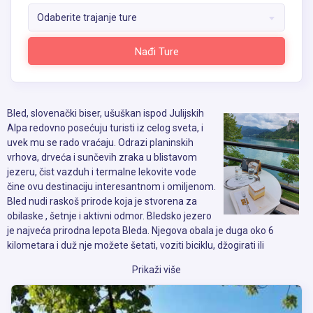
Odaberite trajanje ture
Nađi Ture
Bled, slovenački biser, ušuškan ispod Julijskih
Alpa redovno posećuju turisti iz celog sveta, i
uvek mu se rado vraćaju. Odrazi planinskih
vrhova, drveća i sunčevih zraka u blistavom
jezeru, čist vazduh i termalne lekovite vode
čine ovu destinaciju interesantnom i omiljenom.
Bled nudi raskoš prirode koja je stvorena za
obilaske , šetnje i aktivni odmor. Bledsko jezero
je najveća prirodna lepota Bleda. Njegova obala je duga oko 6
kilometara i duž nje možete šetati, voziti biciklu, džogirati ili
jednostavno samo sedeti na klupi i uživati u prizorima prirode koja
Prikaži više
relaksira um i telo. Jezerom plove graciozni labudovi i patke. U blizini
postoje tereni za golf i tenis, a dozvoljeno je i pecanje. Slikovito
ostrvo na Bledskom jezeru prepoznatljivo je po Crkvi Uspenja i