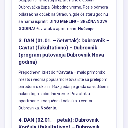
Dubrovačka župa. Slobodno vreme. Posle odmora
odlazak na doček na Stradun, gde će staru godinu
sa nama ispratiti
DINO MERLIN!
–
SREĆNA NOVA
GODINA!
Povratak u apartmane.
Noćenje.
3. DAN (01.01. – četvrtak): Dubrovnik –
Cavtat (fakultativno) – Dubrovnik
(program putovanja Dubrovnik Nova
godina)
Prepodnevni izlet do
*Cavtata
– malo primorsko
mesto i veoma popularno letovalište sa prelepom
prirodom u okolini. Razgledanje grada sa vodičem i
nakon toga slobodno vreme. Povratak u
apartmane i mogućnost odlaska u centar
Dubrovnika.
Noćenje.
4. DAN (02.01. – petak): Dubrovnik –
Korčula (fakultativno) – Dubrovnik