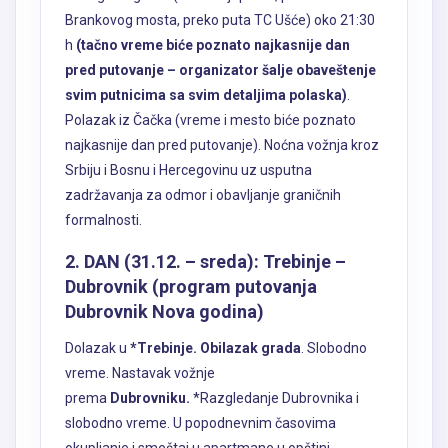
Brankovog mosta, preko puta TC Ušće) oko 21:30
h
(tačno vreme biće poznato najkasnije dan
pred putovanje – organizator šalje obaveštenje
svim putnicima sa svim detaljima polaska)
.
Polazak iz Čačka (vreme i mesto biće poznato
najkasnije dan pred putovanje). Noćna vožnja kroz
Srbiju i Bosnu i Hercegovinu uz usputna
zadržavanja za odmor i obavljanje graničnih
formalnosti.
2. DAN (31.12. – sreda): Trebinje –
Dubrovnik (program putovanja
Dubrovnik Nova godina)
Dolazak u
*Trebinje. Obilazak grada
. Slobodno
vreme. Nastavak vožnje
prema
Dubrovniku.
*Razgledanje Dubrovnika i
slobodno vreme. U popodnevnim časovima
okupljanje i smeštaj u apartmane u opštini