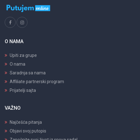
O NAMA
Upiti za grupe
O nama
Saradnja sa nama
Affiliate partnerski program
Prijatelji sajta
VAŽNO
Najčešća pitanja
Objavi svoj putopis
Započnite svoj život iz snova sada!