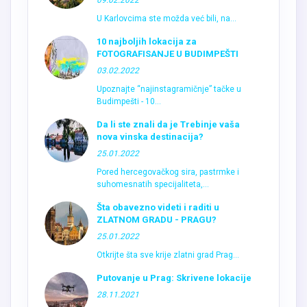
09.02.2022
U Karlovcima ste možda već bili, na...
10 najboljih lokacija za
FOTOGRAFISANJE U BUDIMPEŠTI
03.02.2022
Upoznajte “najinstagramičnje” tačke u
Budimpešti - 10...
Da li ste znali da je Trebinje vaša
nova vinska destinacija?
25.01.2022
Pored hercegovačkog sira, pastrmke i
suhomesnatih specijaliteta,...
Šta obavezno videti i raditi u
ZLATNOM GRADU - PRAGU?
25.01.2022
Otkrijte šta sve krije zlatni grad Prag...
Putovanje u Prag: Skrivene lokacije
28.11.2021