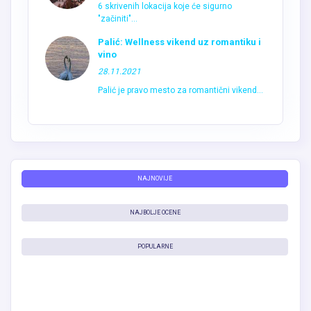
6 skrivenih lokacija koje će sigurno
"začiniti"...
Palić: Wellness vikend uz romantiku i
vino
28.11.2021
Palić je pravo mesto za romantični vikend...
NAJNOVIJE
NAJBOLJE OCENE
POPULARNE