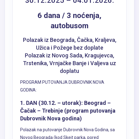
30.12.2025 – 04.01.2026.
6 dana / 3 noćenja,
autobusom
Polazak iz Beograda, Čačka, Kraljeva,
Užica i Požege bez doplate
Polazak iz Novog Sada, Kragujevca,
Trstenika, Vrnjačke Banje i Valjeva uz
doplatu
PROGRAM PUTOVANJA DUBROVNIK NOVA
GODINA:
1. DAN (30.12. – utorak): Beograd –
Čačak – Trebinje (program putovanja
Dubrovnik Nova godina)
Polazak na putovanje Dubrovnik Nova Godina, sa
Novog Beograda (kod Skejt parka, pored