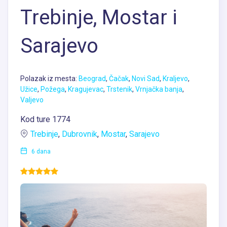
Trebinje, Mostar i
Sarajevo
Polazak iz mesta:
Beograd
,
Čačak
,
Novi Sad
,
Kraljevo
,
Užice
,
Požega
,
Kragujevac
,
Trstenik
,
Vrnjačka banja
,
Valjevo
Kod ture 1774
Trebinje
,
Dubrovnik
,
Mostar
,
Sarajevo
6 dana