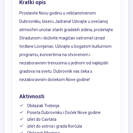
Kratki opis
Proslavite Novu godinu u veličanstvenom
Dubrovniku, biseru Jadrana! Uživajte u svečanoj
atmosferi unutar starih gradskih zidina, prošetajte
Stradunom i doživite magičan vatromet iznad
tvrđave Lovrijenac. Uživajte u bogatom kulturnom
programu, koncertima na otvorenom i
nezaboravnim trenucima u jednom od najlepših
gradova na svetu. Dubrovnik vas čeka s
nezaboravnim dočekom Nove godine!
Aktivnosti
Obilazak Trebinja
Poseta Dubrovniku i Doček Nove godine
izlet do Cavtata
izlet do ostrva i grada Korčula
Obilazak Mostara