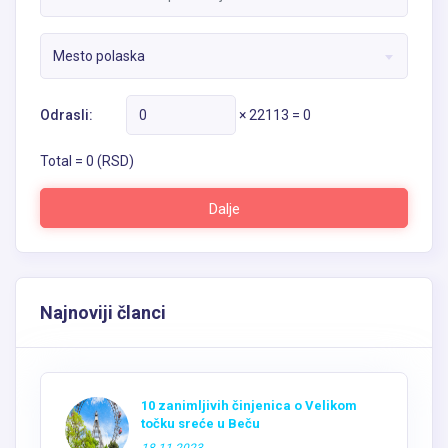
Mesto polaska
Odrasli:
×
22113
=
0
Total =
0
(RSD)
Dalje
Najnoviji članci
10 zanimljivih činjenica o Velikom
točku sreće u Beču