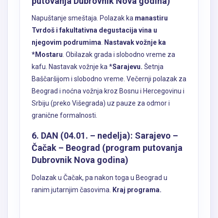
putovanja Dubrovnik Nova godina)
Napuštanje smeštaja. Polazak ka
manastiru
Tvrdoš i fakultativna degustacija vina u
njegovim podrumima
.
Nastavak vožnje ka
*Mostaru
. Obilazak grada i slobodno vreme za
kafu. Nastavak vožnje ka *
Sarajevu.
Šetnja
Baščaršijom i slobodno vreme. Večernji polazak za
Beograd i noćna vožnja kroz Bosnu i Hercegovinu i
Srbiju (preko Višegrada) uz pauze za odmor i
granične formalnosti.
6. DAN (04.01. – nedelja): Sarajevo –
Čačak – Beograd (program putovanja
Dubrovnik Nova godina)
Dolazak u Čačak, pa nakon toga u Beograd u
ranim jutarnjim časovima.
Kraj programa.