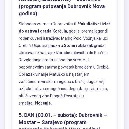
(program putovanja Dubrovnik Nova
godina)
Slobodno vreme u Dubrovniku ili
*fakultativni izlet
do ostrva i grada Korčula
, gde je, prema legendi
rođen čuveni istraživač Marko Polo. Vožnja ka luci
Orebić. Usputna pauza u
Stonu
i obilazak grada.
Ukrcavanje na trajekt/brodić i plovidba do Korčule.
Razgledanje grada i slobodno vreme. U
popodnevnim satima povratak brodićem u Orebić.
Obilazak vinarije Matuško u najstarijem
zaštićenom vinskom regionu u bivšoj Jugoslaviji
uz fakultativnu mogućnost degustacije vina i sira,
ali i čuvenog vina Dingač. Povratak u
smeštaj.
Noćenje.
5. DAN (03.01. – subota): Dubrovnik –
Mostar – Sarajevo (program