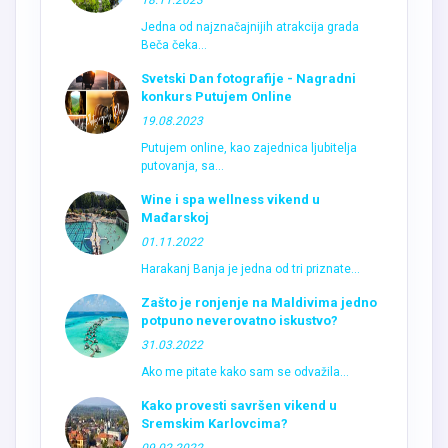
18.11.2023
Jedna od najznačajnijih atrakcija grada
Beča čeka...
Svetski Dan fotografije - Nagradni
konkurs Putujem Online
19.08.2023
Putujem online, kao zajednica ljubitelja
putovanja, sa...
Wine i spa wellness vikend u
Mađarskoj
01.11.2022
Harakanj Banja je jedna od tri priznate...
Zašto je ronjenje na Maldivima jedno
potpuno neverovatno iskustvo?
31.03.2022
Ako me pitate kako sam se odvažila...
Kako provesti savršen vikend u
Sremskim Karlovcima?