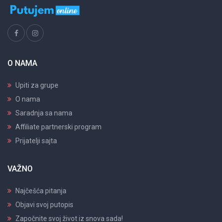
O NAMA
Upiti za grupe
O nama
Saradnja sa nama
Affiliate partnerski program
Prijatelji sajta
VAŽNO
Najčešća pitanja
Objavi svoj putopis
Započnite svoj život iz snova sada!