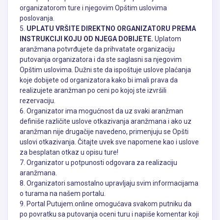
organizatorom ture i njegovim Opštim uslovima
poslovanja.
5.
UPLATU VRŠITE DIREKTNO ORGANIZATORU PREMA
INSTRUKCIJI KOJU OD NJEGA DOBIJETE.
Uplatom
aranžmana potvrđujete da prihvatate organizaciju
putovanja organizatora i da ste saglasni sa njegovim
Opštim uslovima. Dužni ste da ispoštuje uslove plaćanja
koje dobijete od organizatora kako bi imali prava da
realizujete aranžman po ceni po kojoj ste izvršili
rezervaciju.
6. Organizator ima mogućnost da uz svaki aranžman
definiše različite uslove otkazivanja aranžmana i ako uz
aranžman nije drugačije navedeno, primenjuju se Opšti
uslovi otkazivanja. Čitajte uvek sve napomene kao i uslove
za besplatan otkaz u opisu ture!
7. Organizator u potpunosti odgovara za realizaciju
aranžmana.
8. Organizatori samostalno upravljaju svim informacijama
o turama na našem portalu.
9. Portal Putujem.online omogućava svakom putniku da
po povratku sa putovanja oceni turu i napiše komentar koji