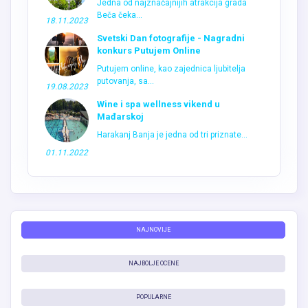
Jedna od najznačajnijih atrakcija grada
Beča čeka...
18.11.2023
Svetski Dan fotografije - Nagradni
konkurs Putujem Online
Putujem online, kao zajednica ljubitelja
putovanja, sa...
19.08.2023
Wine i spa wellness vikend u
Mađarskoj
Harakanj Banja je jedna od tri priznate...
01.11.2022
NAJNOVIJE
NAJBOLJE OCENE
POPULARNE