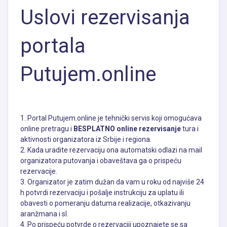
Uslovi rezervisanja
portala
Putujem.online
1. Portal Putujem.online je
tehnički servis koji omogućava
online pretragu i
BESPLATNO
online rezervisanje
tura i
aktivnosti organizatora iz Srbije i regiona.
2. Kada uradite rezervaciju ona automatski odlazi na mail
organizatora putovanja i obaveštava ga o prispeću
rezervacije.
3. Organizator je zatim dužan da vam u roku od najviše 24
h potvrdi rezervaciju i pošalje instrukciju za uplatu ili
obavesti o pomeranju datuma realizacije, otkazivanju
aranžmana i sl.
4. Po prispeću potvrde o rezervaciji upoznajete se sa