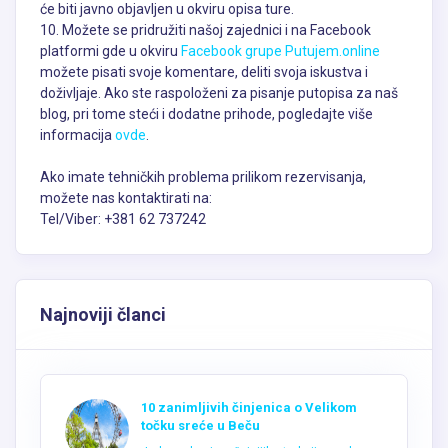
će biti javno objavljen u okviru opisa ture.
10. Možete se pridružiti našoj zajednici i na Facebook
platformi gde u okviru
Facebook grupe Putujem.online
možete pisati svoje komentare, deliti svoja iskustva i
doživljaje. Ako ste raspoloženi za pisanje putopisa za naš
blog, pri tome steći i dodatne prihode, pogledajte više
informacija
ovde
.
Ako imate tehničkih problema prilikom rezervisanja,
možete nas kontaktirati na:
Tel/Viber: +381 62 737242
Najnoviji članci
10 zanimljivih činjenica o Velikom
točku sreće u Beču