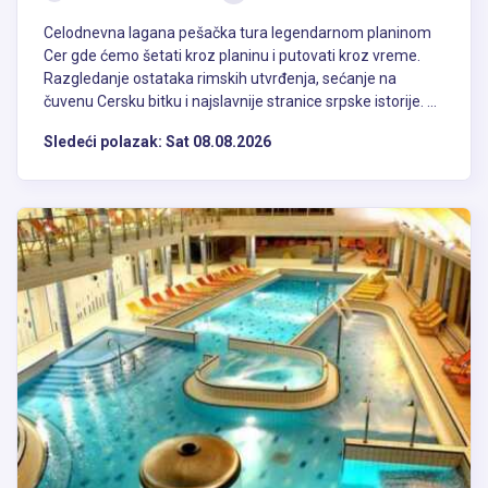
mnogi drugi. Beograd se danas može obilaziti na mnogo načina
pešačkim turama, krstarenjem na rekama, biciklom, u autobusu ili
Celodnevna lagana pešačka tura legendarnom planinom
na biciklu. Takođe postoje i mnoge tematske ture pa mogu posebno
Cer gde ćemo šetati kroz planinu i putovati kroz vreme.
da se obilaze znamenite kafane Beograda, skrivene lokacije ili kuće
Razgledanje ostataka rimskih utvrđenja, sećanje na
znamenitih ličnosti.
čuvenu Cersku bitku i najslavnije stranice srpske istorije. ...
Sledeći polazak:
Sat 08.08.2026