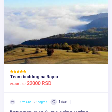
Team building na Rajcu
22000 RSD
26000 RSD
,
1 dan
Novi Sad
Beograd
Rajac je pravi mali raj. Svojim izuzetnim prirodnim