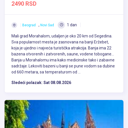
2490 RSD
,
1 dan
Beograd
Novi Sad
Mali grad Morahalom, udaljen je oko 20 km od Segedina.
Sva popularnost mesta je zasnovana na banji Eržebet,
koja je ujedno i najveća turistička atrakcija. Banja ima 22
bazena otvorenih i zatvorenih, saune, vodene tobogane…
Banja u Morahalomu ima kako medicinske tako i zabavne
sadržaje. Lekoviti bazeni u banji se pune vodom sa dubine
od 660 metara, sa temperaturom od ...
Sledeći polazak:
Sat 08.08.2026