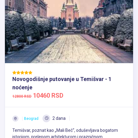
Novogodišnje putovanje u Temišvar - 1
noćenje
10460 RSD
12800 RSD
2 dana
Beograd
Temišvar, poznat kao „Mali Beč“, oduševljava bogatom
istorijom, prelepom arhitekturom i prazničnom