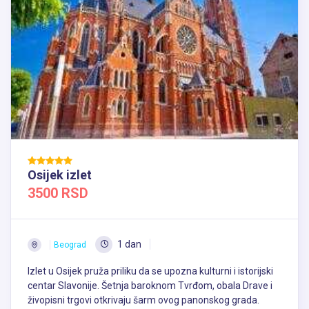
Osijek izlet
3500 RSD
1 dan
Beograd
Izlet u Osijek pruža priliku da se upozna kulturni i istorijski
centar Slavonije. Šetnja baroknom Tvrđom, obala Drave i
živopisni trgovi otkrivaju šarm ovog panonskog grada.