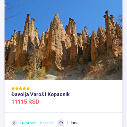
Đavolja Varoš i Kopaonik
11115 RSD
,
2 dana
Novi Sad
Beograd