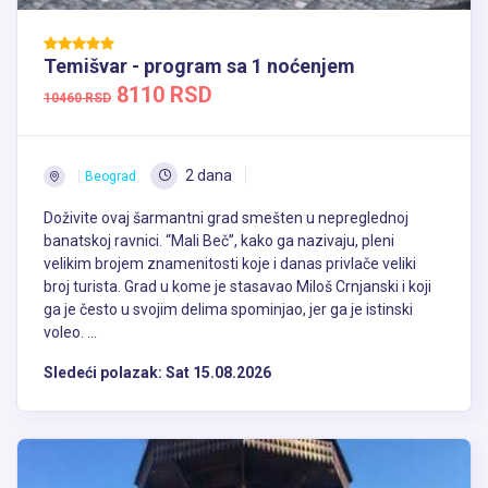
Temišvar - program sa 1 noćenjem
8110 RSD
10460 RSD
2 dana
Beograd
Doživite ovaj šarmantni grad smešten u nepreglednoj
banatskoj ravnici. “Mali Beč”, kako ga nazivaju, pleni
velikim brojem znamenitosti koje i danas privlače veliki
broj turista. Grad u kome je stasavao Miloš Crnjanski i koji
ga je često u svojim delima spominjao, jer ga je istinski
voleo. ...
Sledeći polazak:
Sat 15.08.2026