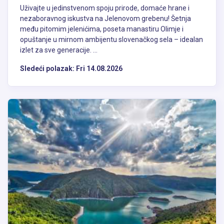
Uživajte u jedinstvenom spoju prirode, domaće hrane i
nezaboravnog iskustva na Jelenovom grebenu! Šetnja
među pitomim jelenićima, poseta manastiru Olimje i
opuštanje u mirnom ambijentu slovenačkog sela – idealan
izlet za sve generacije. ...
Sledeći polazak:
Fri 14.08.2026