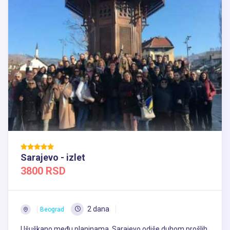
Sarajevo - izlet
3800 RSD
2 dana
Beograd
Ušuškano među planinama, Sarajevo odiše duhom prošlih