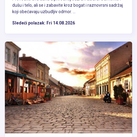
dušu i telo, ali se i zabavite kroz bogat i raznovrsni sadržaj
koji obećavaju uzbudljiv odmor. ...
Sledeći polazak:
Fri 14.08.2026