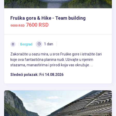
Fruška gora & Hike - Team building
7600 RSD
9000 RSD
1 dan
Beograd
Zakoračite u oazu mira, u srce Fruške gore i istražite čari
koje ova fantastična planina nudi. Uživajte u njenim
stazama, manastirima i prirodi koja vas okružuje. ...
Sledeći polazak:
Fri 14.08.2026