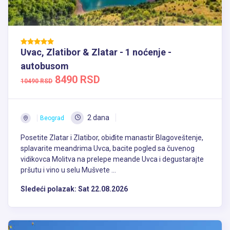
Uvac, Zlatibor & Zlatar - 1 noćenje -
autobusom
8490 RSD
10490 RSD
2 dana
Beograd
Posetite Zlatar i Zlatibor, obiđite manastir Blagoveštenje,
splavarite meandrima Uvca, bacite pogled sa čuvenog
vidikovca Molitva na prelepe meande Uvca i degustarajte
pršutu i vino u selu Mušvete ...
Sledeći polazak:
Sat 22.08.2026