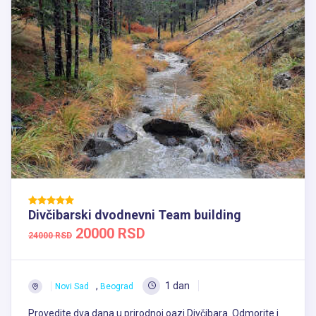
Divčibarski dvodnevni Team building
20000 RSD
24000 RSD
,
1 dan
Novi Sad
Beograd
Provedite dva dana u prirodnoj oazi Divčibara. Odmorite i