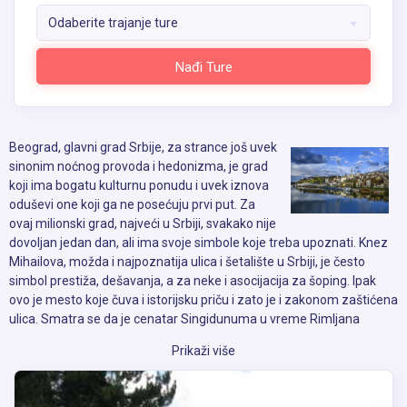
Odaberite trajanje ture
Nađi Ture
Beograd, glavni grad Srbije, za strance još uvek
sinonim noćnog provoda i hedonizma, je grad
koji ima bogatu kulturnu ponudu i uvek iznova
oduševi one koji ga ne posećuju prvi put. Za
ovaj milionski grad, najveći u Srbiji, svakako nije
dovoljan jedan dan, ali ima svoje simbole koje treba upoznati. Knez
Mihailova, možda i najpoznatija ulica i šetalište u Srbiji, je često
simbol prestiža, dešavanja, a za neke i asocijacija za šoping. Ipak
ovo je mesto koje čuva i istorijsku priču i zato je i zakonom zaštićena
ulica. Smatra se da je cenatar Singidunuma u vreme Rimljana
upravo bio ovde, kao da su za vreme Turaka ovde bili najznačajniji
Prikaži više
trgovniski i ugostiteljski objekti. Mnogi od objekata koji ovde stoje
nastali su krajem 18.veka, a neki su i posebno naznačeni zbog
značajnih ličnosti koji su tu živeli ili događaja koji su se tu dešavali.