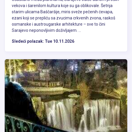
vekova i šarenilom kultura koje su ga oblikovale. Šetnja
starim ulicama Baščaršije, miris sveže pečenih ćevapa,
ezani koji se prepliću sa zvucima crkvenih zvona, raskoš
osmanske i austrougarske arhitekture – sve to čini
Sarajevo neponovljivim doživljajem. ...
Sledeći polazak:
Tue 10.11.2026