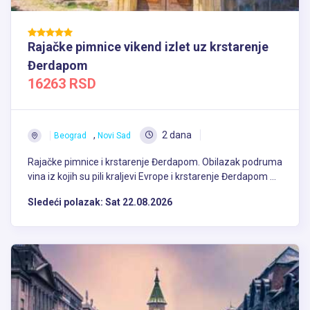
Rajačke pimnice vikend izlet uz krstarenje
Đerdapom
16263 RSD
,
2 dana
Beograd
Novi Sad
Rajačke pimnice i krstarenje Đerdapom. Obilazak podruma
vina iz kojih su pili kraljevi Evrope i krstarenje Đerdapom ...
Sledeći polazak:
Sat 22.08.2026