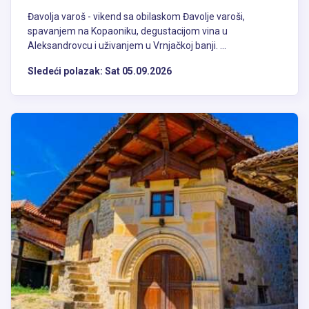
Đavolja varoš - vikend sa obilaskom Đavolje varoši,
spavanjem na Kopaoniku, degustacijom vina u
Aleksandrovcu i uživanjem u Vrnjačkoj banji. ...
Sledeći polazak:
Sat 05.09.2026