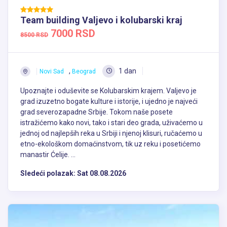
Team building Valjevo i kolubarski kraj
7000 RSD
8500 RSD
,
1 dan
Novi Sad
Beograd
Upoznajte i oduševite se Kolubarskim krajem. Valjevo je
grad izuzetno bogate kulture i istorije, i ujedno je najveći
grad severozapadne Srbije. Tokom naše posete
istražićemo kako novi, tako i stari deo grada, uživaćemo u
jednoj od najlepših reka u Srbiji i njenoj klisuri, ručaćemo u
etno-ekološkom domaćinstvom, tik uz reku i posetićemo
manastir Ćelije. ...
Sledeći polazak:
Sat 08.08.2026