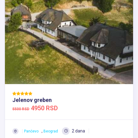
Jelenov greben
4950 RSD
5500 RSD
,
2 dana
Pančevo
Beograd