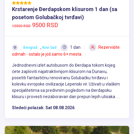
Krstarenje Đerdapskom klisurom 1 dan (sa
posetom Golubačkoj tvrđavi)
9500 RSD
10500 RSD
,
1 dan
Rezervišite
Beograd
Novi Sad
odmah - ostalo je još samo 6+ mesta
Jednodnevni izlet autobusom do Đerdapa tokom kojeg
ćete zaploviti najatraktivnijom klisurom na Dunavu,
posetiti fantastičnu renoviranu Golubačku tvrđavu i
kolevku evropske civilizacije Lepenski vir. Uživati u vlaškim
specijalitetima sa predivnim pogledom na Đerdapsku
klisuru i provesti nezaboravan dan prepun lepih utisaka. ...
Sledeći polazak:
Sat 08.08.2026