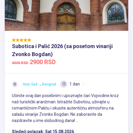
Subotica i Palić 2026 (sa posetom vinariji
Zvonko Bogdan)
2900 RSD
4500 RSD
,
1 dan
Novi Sad
Beograd
Učinite ovaj dan posebnim i upoznajte čari Vojvodine kroz
naš turistički aranžman. Istražite Suboticu, uživajte u
romantičnom Paliću i okusite autentičnu atmosferu na
salašu vinarije Zvonko Bogdan. Ne zaboravite da
nazdravite u ime slobodnog dana! ...
Sledeći polazak:
Sat 15.08.2026