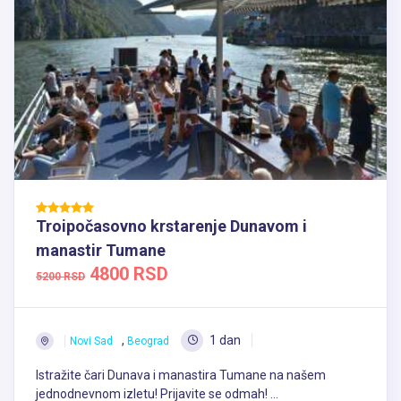
Troipočasovno krstarenje Dunavom i
manastir Tumane
4800 RSD
5200 RSD
,
1 dan
Novi Sad
Beograd
Istražite čari Dunava i manastira Tumane na našem
jednodnevnom izletu! Prijavite se odmah! ...