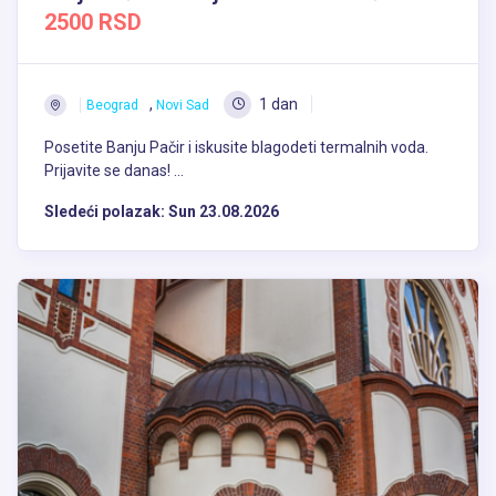
2500 RSD
,
1 dan
Beograd
Novi Sad
Posetite Banju Pačir i iskusite blagodeti termalnih voda.
Prijavite se danas! ...
Sledeći polazak:
Sun 23.08.2026