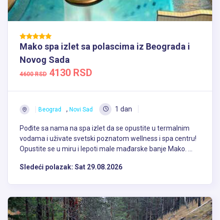
Mako spa izlet sa polascima iz Beograda i
Novog Sada
4130 RSD
4600 RSD
,
1 dan
Beograd
Novi Sad
Pođite sa nama na spa izlet da se opustite u termalnim
vodama i uživate svetski poznatom wellness i spa centru!
Opustite se u miru i lepoti male mađarske banje Mako. ...
Sledeći polazak:
Sat 29.08.2026