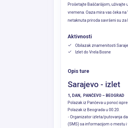
Prošetajte Baščaršijom, uživajte u 
vremena. Oaza mira vas čeka na Vr
netaknuta priroda savršeni su za
Aktivnosti
Obilazak znamenitosti Saraj
Izlet do Vrela Bosne
Opis ture
Sarajevo - izlet
1, DAN, PANČEVO – BEOGRAD
Polazak iz Pančeva u ponoć ispr
Polazak iz Beograda u 00.20.
- Organizator izleta/putovanja d
(SMS) sa informacijom o mestu i 