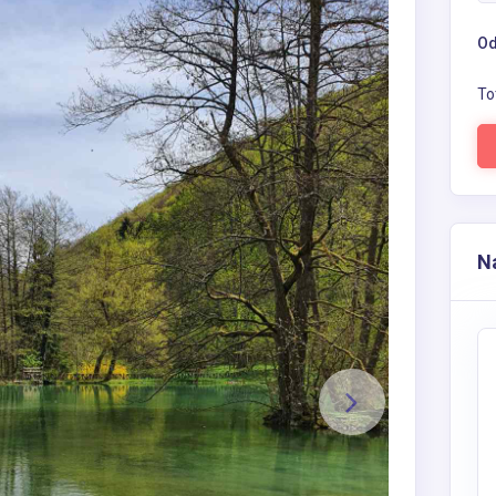
Od
To
Na