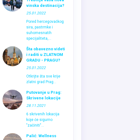
vinska destinacija?
25.01.2022
Pored hercegovačkog
sira, pastrmke i
suhomesnatih
specijaliteta,...
Šta obavezno videti
i raditi u ZLATNOM
GRADU - PRAGU?
25.01.2022
Otkrijte šta sve krije
zlatni grad Prag...
Putovanje u Prag:
Skrivene lokacije
28.11.2021
6 skrivenih lokacija
koje će sigurno
"začiniti"...
Palić: Wellness