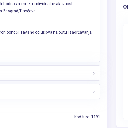
Slobodno vreme za individualne aktivnosti.
O
za Beograd/Pančevo.
n ponoći, zavisno od uslova na putu i zadržavanja
Kod ture: 1191