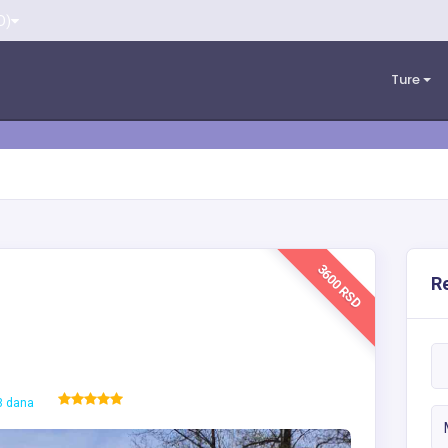
D)
Ture
3600 RSD
Re
3 dana