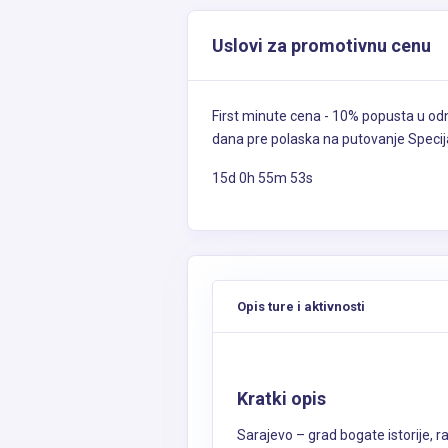
Uslovi za promotivnu cenu
First minute cena - 10% popusta u od
dana pre polaska na putovanje Specij
15d 0h 55m 52s
Opis ture i aktivnosti
Kratki opis
Sarajevo – grad bogate istorije, r