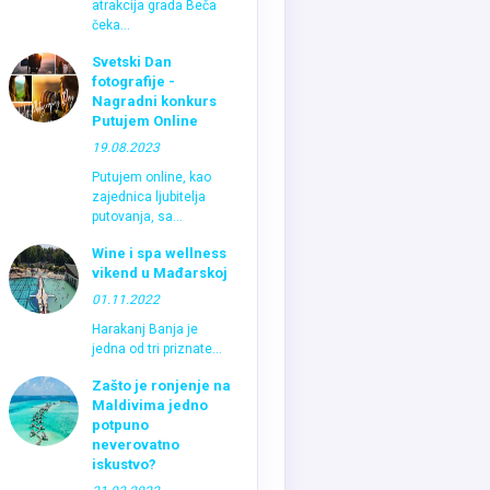
atrakcija grada Beča
čeka...
Svetski Dan
fotografije -
Nagradni konkurs
Putujem Online
19.08.2023
Putujem online, kao
zajednica ljubitelja
putovanja, sa...
Wine i spa wellness
vikend u Mađarskoj
01.11.2022
Harakanj Banja je
jedna od tri priznate...
Zašto je ronjenje na
Maldivima jedno
potpuno
neverovatno
iskustvo?