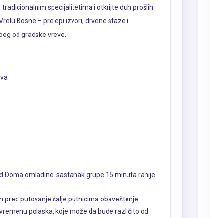
tradicionalnim specijalitetima i otkrijte duh prošlih
elu Bosne – prelepi izvori, drvene staze i
 beg od gradske vreve.
eva
ed Doma omladine, sastanak grupe 15 minuta ranije.
an pred putovanje šalje putnicima obaveštenje
vremenu polaska, koje može da bude različito od