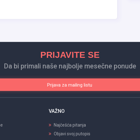
PRIJAVITE SE
Da bi primali naše najbolje mesečne ponude
Prijava za mailing listu
VAŽNO
pe
Najčešća pitanja
Objavi svoj putopis