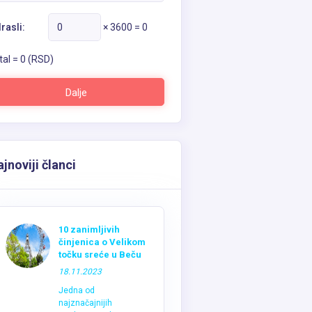
rasli:
×
3600
=
0
tal =
0
(RSD)
Dalje
jnoviji članci
10 zanimljivih
činjenica o Velikom
točku sreće u Beču
18.11.2023
Jedna od
najznačajnijih