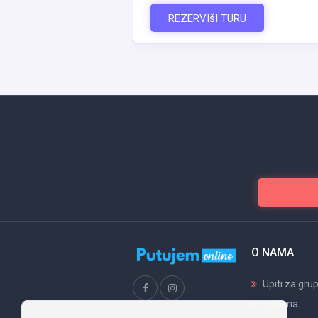
REZERVIšI TURU
O NAMA
Upiti za gru
O nama