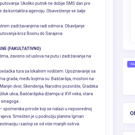
tovanja. Ukoliko putnik ne dobije SMS dan pre
e da kontaktira agenciju. Obaveštenje se šalje
putnim zadržavanjima radi odmora. Obavljanje
putovanja kroz Bosnu do Sarajeva.
SNE (FAKULTATIVNO)
tima, zavisno od uslova na putu i zadržavanja na
NA
pešačka tura sa lokalnim vodičem. Upoznavanje sa
ima grada, među kojima su: Baščaršija, mostovi na
, Marijin dvor, Skenderija, Narodno pozorište, Gradska
džiluk ulica, Baščaršijska džamija iz XVI veka, stara
 sinagoga...
 – spomenika prirode koji se nalazi u neposrednoj
O
 Sarajeva. Smešten je u podnožju planine Igman.
stinaciju i sastoji se od više manjih ostrva