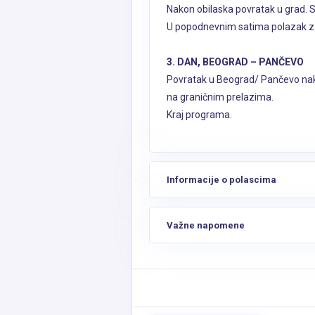
Nakon obilaska povratak u grad. 
U popodnevnim satima polazak 
3. DAN, BEOGRAD – PANČEVO
Povratak u Beograd/ Pančevo nako
na graničnim prelazima.
Kraj programa.
Informacije o polascima
Važne napomene