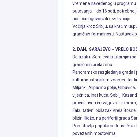
vremena navedenog u programu pu
putovanja – do 16 sati, potrebno j
nosiocu ugovora ili rezervacije.
Vožnja kroz Srbiju, sa kraćim us
graničnih formalnosti. Nastavak 
2. DAN, SARAJEVO – VRELO BO
Dolazak u Sarajevo u jutarnjim sa
graničnim prelazima.
Panoramsko razgledanje grada i 
kulturno-istorijskim znamenitost
Miljacki, Alipašino polje, Grbavica
vijećnica, Inat kuća, Sebilj, Kazan
pravoslavna crkva, jevrejski hram,
Fakultativni obilazak Vrela Bosne
blizini Ilidže, na periferiji grada
Predstavlja popularnu turističku de
povezanih mostovima.