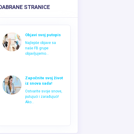
DABRANE STRANICE
Objavi svoj putopis
Najlepše objave sa
naše FB grupe
objavljujemo...
Započnite svoj život
iz snova sada!
Ostvarite svoje snove,
putujući i zarađujući!
Ako...