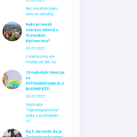
31.03.2022
Ako me pitate kako
sam se odvažila...
Kako provesti
savršen vikend u
Sremskim
Karlovcima?
09.02.2022
U Karlovcima ste
možda već bili, na...
10 najboljih lokacija
za
FOTOGRAFISANJE U
BUDIMPEŠTI
03.02.2022
Upoznajte
“najinstagramičnje”
tačke u Budimpešti -
10...
Da li ste znali da je
Trebinje vaša nova