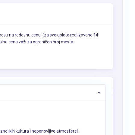
nosu na redovnu cenu, (za sve uplate realizovane 14
alna cena važi za ograničen broj mesta.
aznolikih kultura i neponovljive atmosfere!