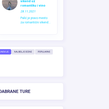
vikend uz
romantiku i vino
28.11.2021
Palić je pravo mesto
za romantični vikend...
JNOVIJE
NAJBOLJE OCENE
POPULARNE
DABRANE TURE