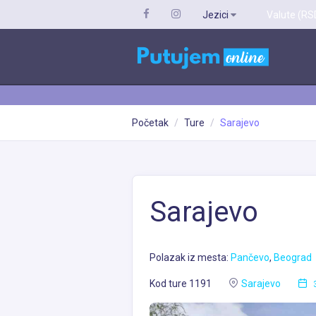
Jezici
Valute (RS
Početak
Ture
Sarajevo
Sarajevo
Polazak iz mesta:
Pančevo
,
Beograd
Kod ture 1191
Sarajevo