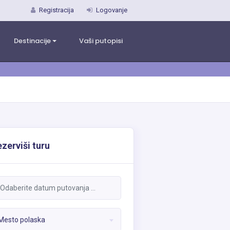
Registracija
Logovanje
Destinacije
Vaši putopisi
zerviši turu
Mesto polaska