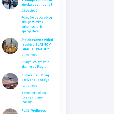
vinska destinacija?
25.01.2022
Pored hercegovačkog
sira, pastrmke i
suhomesnatih
specijaliteta,...
Šta obavezno videti
i raditi u ZLATNOM
GRADU - PRAGU?
25.01.2022
Otkrijte šta sve krije
zlatni grad Prag...
Putovanje u Prag:
Skrivene lokacije
28.11.2021
6 skrivenih lokacija
koje će sigurno
"začiniti"...
Palić: Wellness