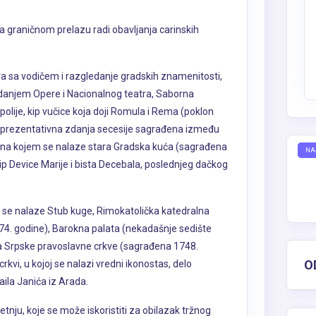
a graničnom prelazu radi obavljanja carinskih
a sa vodičem i razgledanje gradskih znamenitosti,
danjem Opere i Nacionalnog teatra, Saborna
lije, kip vučice koja doji Romula i Rema (poklon
reprezentativna zdanja secesije sagrađena između
e, na kojem se nalaze stara Gradska kuća (sagrađena
NA
kip Device Marije i bista Decebala, poslednjeg dačkog
m se nalaze Stub kuge, Rimokatolička katedralna
74. godine), Barokna palata (nekadašnje sedište
a Srpske pravoslavne crkve (sagrađena 1748.
O
rkvi, u kojoj se nalazi vredni ikonostas, delo
aila Janića iz Arada.
tnju, koje se može iskoristiti za obilazak tržnog