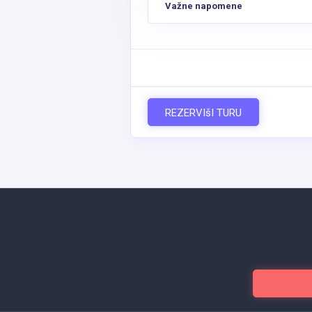
Važne napomene
REZERVIšI TURU