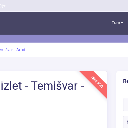
D)
Ture
emišvar - Arad
1800 RSD
Re
zlet - Temišvar -