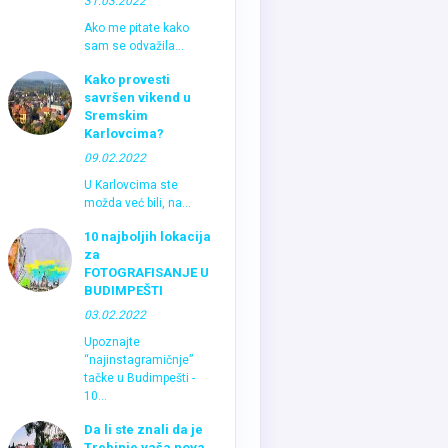
31.03.2022
Ako me pitate kako
sam se odvažila...
Kako provesti
savršen vikend u
Sremskim
Karlovcima?
09.02.2022
U Karlovcima ste
možda već bili, na...
10 najboljih lokacija
za
FOTOGRAFISANJE U
BUDIMPEŠTI
03.02.2022
Upoznajte
“najinstagramičnje”
tačke u Budimpešti -
10...
Da li ste znali da je
Trebinje vaša nova