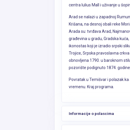
centra Iulius Mall i uživanje u šopin
Arad se nalazi u zapadnoj Rumuni
Krišana, na desnoj obali reke Mo
Arada su: tvrđava Arad, Najmanova
građevina u gradu, Gradska kuća,
ikonostas koji je izradio srpski sl
Trojice, Srpska pravoslavna crkva
obnovljena 1790. u baroknom stilu
pozorište podignuto 1874. godine
Povratak u Temišvar i polazak ka 
vremenu. Kraj programa.
Informacije o polascima