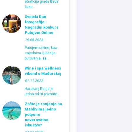
atrakcija grada Beča
čeka...
Svetski Dan
fotografije -
Nagradni konkurs
Putujem Online
19.08.2023
Putujem online, kao
zajednica ljubitelja
putovanja, sa...
Wine i spa wellness
vikend u Mađarskoj
01.11.2022
Harakanj Banja je
jedna od tri priznate...
Zašto je ronjenje na
Maldivima jedno
potpuno
neverovatno
iskustvo?