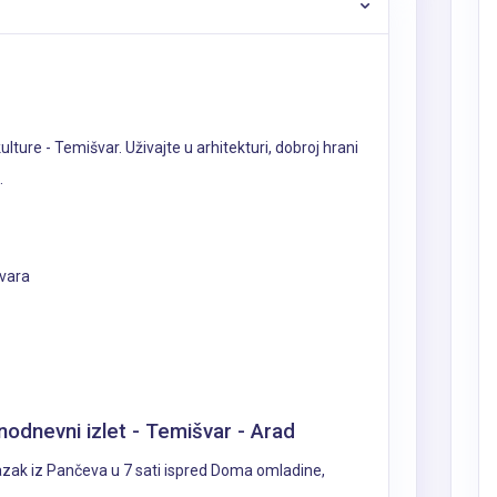
lture - Temišvar. Uživajte u arhitekturi, dobroj hrani
.
vara
odnevni izlet - Temišvar - Arad
azak iz Pančeva u 7 sati ispred Doma omladine,