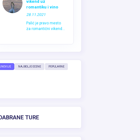
vikend uz
romantiku i vino
28.11.2021
Palić je pravo mesto
za romantični vikend...
JNOVIJE
NAJBOLJE OCENE
POPULARNE
DABRANE TURE