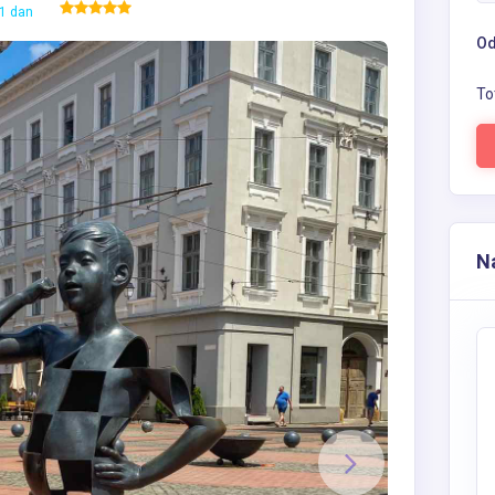
1 dan
Od
To
Na