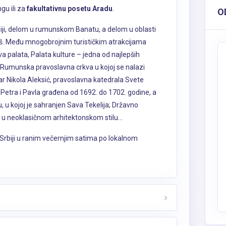
gu ili za
fakultativnu posetu Aradu
.
O
ji, delom u rumunskom Banatu, a delom u oblasti
riš. Među mnogobrojnim turističkim atrakcijama
 palata, Palata kulture – jedna od najlepših
 Rumunska pravoslavna crkva u kojoj se nalazi
ikar Nikola Aleksić, pravoslavna katedrala Svete
 Petra i Pavla građena od 1692. do 1702. godine, a
, u kojoj je sahranjen Sava Tekelija; Državno
 u neoklasičnom arhitektonskom stilu...
Srbiji u ranim večernjim satima po lokalnom