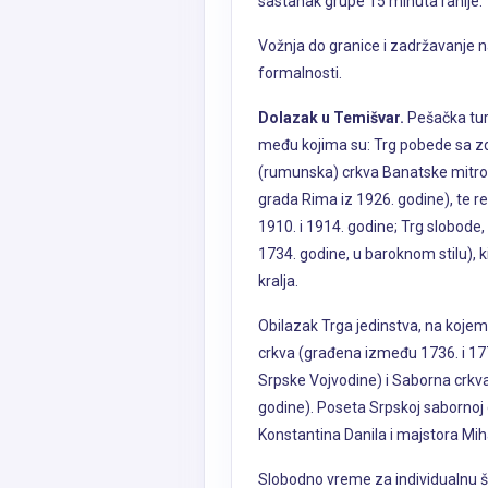
sastanak grupe 15 minuta ranije.
Vožnja do granice i zadržavanje n
formalnosti.
Dolazak u Temišvar.
Pešačka tur
među kojima su: Trg pobede sa z
(rumunska) crkva Banatske mitropo
grada Rima iz 1926. godine), te 
1910. i 1914. godine; Trg slobod
1734. godine, u baroknom stilu), 
kralja.
Obilazak Trga jedinstva, na koje
crkva (građena između 1736. i 17
Srpske Vojvodine) i Saborna crkv
godine). Poseta Srpskoj sabornoj c
Konstantina Danila i majstora Mih
Slobodno vreme za individualnu še