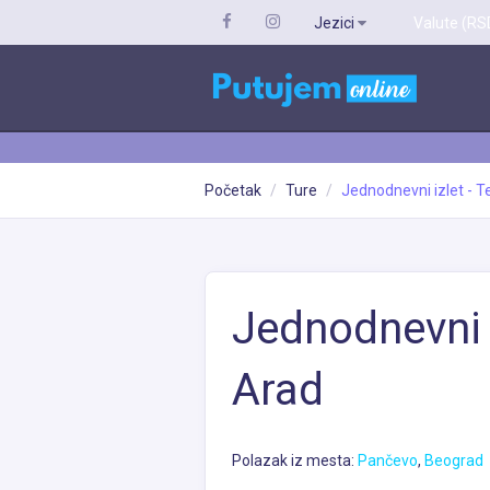
Jezici
Valute (RS
Početak
Ture
Jednodnevni izlet - T
Jednodnevni i
Arad
Polazak iz mesta:
Pančevo
,
Beograd