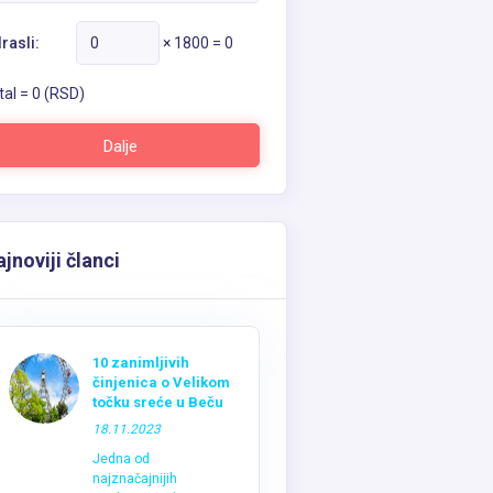
rasli:
×
1800
=
0
tal =
0
(RSD)
Dalje
jnoviji članci
10 zanimljivih
činjenica o Velikom
točku sreće u Beču
18.11.2023
Jedna od
najznačajnijih