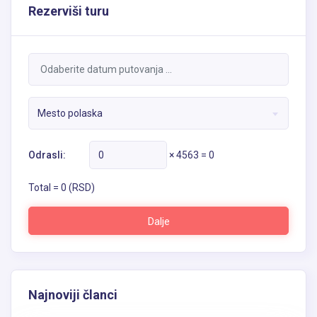
Mesto polaska
Odrasli:
×
4563
=
0
Total =
0
(RSD)
Dalje
Najnoviji članci