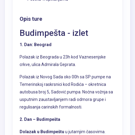
Opis ture
Budimpešta - izlet
1. Dan: Beograd
Polazak iz Beograda u 23h kod Vaznesenjske
crkve, ulica Admirala Geprata.
Polazak iz Novog Sada oko 00h sa SP pumpe na
Temerinskoj raskrsnici kod Rodića – okretnica
autobusa broj 5, Sadović pumpa. Noćna vožnja sa
usputnim zaustavljanjem radi odmora grupe i
regulisanja carinskih formalnosti.
2. Dan – Budimpešta
Dolazak u Budimpeštu
u jutarnjim časovima.
Panoramsko razgledanje grada sa vodičem: Trg
heroja, Andraši bulevar, Bazilika Svetog Ištvana,