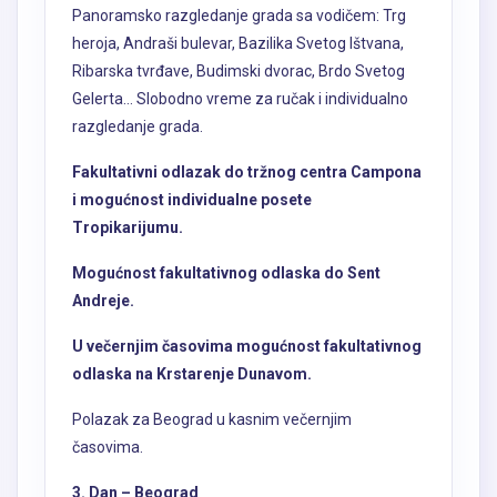
Ribarska tvrđave, Budimski dvorac, Brdo Svetog
Gelerta… Slobodno vreme za ručak i individualno
razgledanje grada.
Fakultativni odlazak do tržnog centra Campona
i mogućnost individualne posete
Tropikarijumu.
Mogućnost fakultativnog odlaska do Sent
Andreje.
U večernjim časovima mogućnost fakultativnog
odlaska na Krstarenje Dunavom.
Polazak za Beograd u kasnim večernjim
časovima.
3. Dan – Beograd
Dolazak na mesto polaska u ranim jutarnjim