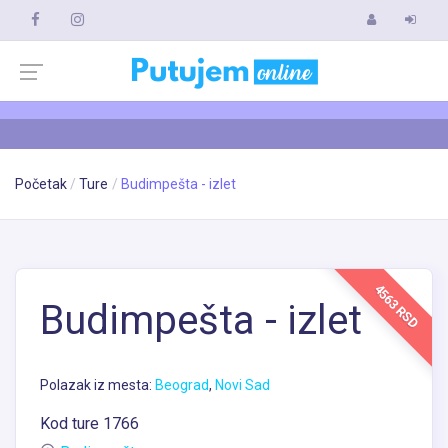
Početak
Ture
Budimpešta - izlet
4563 RSD
Budimpešta - izlet
Polazak iz mesta:
Beograd
,
Novi Sad
Kod ture 1766