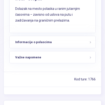
časovima – zavisno od uslova na putu i
zadržavanja na graničnim prelazima.
Informacije o polascima
Važne napomene
Kod ture: 1766
Rezerviši turu