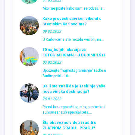
Kako provesti savršen vikend u
Sremskim Karlovcima?
09.02.2022
U Karlovcima ste možda već bili, na...
10 najboljih lokacija za
FOTOGRAFISANJE U BUDIMPEŠTI
03.02.2022
Upoznajte “najinstagramičnje” tačke u
Budimpešti - 10...
Da li ste znali da je Trebinje vaša
nova vinska destinacija?
25.01.2022
Pored hercegovačkog sira, pastrmke i
suhomesnatih specijaliteta,...
Šta obavezno videti i raditi u
ZLATNOM GRADU - PRAGU?
25.01.2022
Otkrijte šta sve krije zlatni grad Prag...