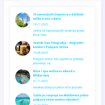
10 zanimljivih činjenica o Velikom
točku sreće u Beču
18.11.2023
Jedna od najznačajnijih atrakcija grada
Beča čeka...
Svetski Dan fotografije - Nagradni
konkurs Putujem Online
19.08.2023
Putujem online, kao zajednica ljubitelja
putovanja, sa...
Wine i spa wellness vikend u
Mađarskoj
01.11.2022
Harakanj Banja je jedna od tri priznate...
Zašto je ronjenje na Maldivima jedno
potpuno neverovatno iskustvo?
31.03.2022
Ako me pitate kako sam se odvažila...