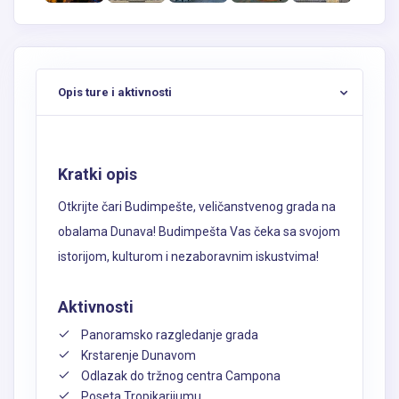
Opis ture i aktivnosti
Kratki opis
Otkrijte čari Budimpešte, veličanstvenog grada na
obalama Dunava! Budimpešta Vas čeka sa svojom
istorijom, kulturom i nezaboravnim iskustvima!
Aktivnosti
Panoramsko razgledanje grada
Krstarenje Dunavom
Odlazak do tržnog centra Campona
Poseta Tropikarijumu