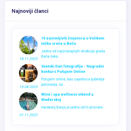
Najnoviji članci
10 zanimljivih činjenica o Velikom
točku sreće u Beču
Jedna od najznačajnijih atrakcija grada
Beča čeka...
18.11.2023
Svetski Dan fotografije - Nagradni
konkurs Putujem Online
Putujem online, kao zajednica ljubitelja
putovanja, sa...
19.08.2023
Wine i spa wellness vikend u
Mađarskoj
Harakanj Banja je jedna od tri priznate...
01.11.2022