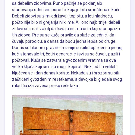
sa debelim zidovima. Puno pažnje se poklanjalo
stanovanju odnosno porodici koja je bila smeštena u kući.
Debeli zidovi su zimi održavali toplotu, a leti hladnoću,
pošto nije bilo ni grejanja ni klime. Ali ono najbitnije, debeli
zidovi su imali za cilj da čuvaju intimu onih koji stanuju iza
tih zidova. Pre su se kuće pravile da služe zajednici, da
čuvaju porodicu, a danas da budu jedna lepša od druge.
Danas su hladne i prazne, a ranije su bile tople jer su jednoj
kući stanovale tri, četiri generacije i svi su se čuvali, pazili i
poštovali. Kuća se zatvarala gvozdenim vratima sa dva
velika ključa koji se nisu mogli kopirati. Neki od tih velikih
ključeva se i dan danas koriste. Nekada su i prozori su bili
zaštićeni gvozdenim rešetkama, a devojka bi gledala svog
mladića iza zavesa preko rešetaka.