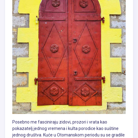
Posebno me fasciniraju zidovi, prozori i vrata kao
pokazatelj jednog vremena i kulta porodice kao suštine
jednog društva. Kuće u Otomanskom periodu su se gradile