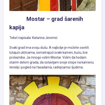
Mostar – grad šarenih
kapija
Tekst napisala: Katarina Jeremić
Svaki grad ima svoju dušu. A najbolje je možete osetiti
lutajući uličicama, osmatrajući svaki kamen, kuću, lice
prolaznika. Ja mnogo volim Mostar. Volim da hodam
starim delom grada, da ostavljam svoje stope na kamenu
teneliji i pogled na fasadama, radnjicama i ljudima.