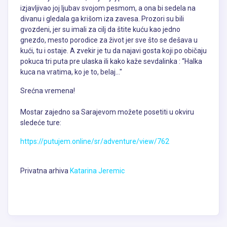
izjavljivao joj ljubav svojom pesmom, a ona bi sedela na
divanu i gledala ga krišom iza zavesa. Prozori su bili
gvozdeni, jer su imali za cilj da štite kuću kao jedno
gnezdo, mesto porodice za život jer sve što se dešava u
kući, tu i ostaje. A zvekir je tu da najavi gosta koji po običaju
pokuca tri puta pre ulaska ili kako kaže sevdalinka : “Halka
kuca na vratima, ko je to, belaj..."
Srećna vremena!
Mostar zajedno sa Sarajevom možete posetiti u okviru
sledeće ture:
https://putujem.online/sr/adventure/view/762
Privatna arhiva
Katarina Jeremic