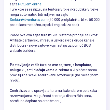
sajta
Putujem.online
.
Ture koje se realizuju na teritoriji Srbije i Republike Srpske
mogu automatski biti vidljive i na sajtu
SerbianAdventures.com
(50.000 pretplatnika, blizu 50.000
posetilaca mesečno, srpski i engleski za sad).
Pored ova dva sajta ture iz BOS sistema prodaju se i kroz
Affiliate partnersku mrežu a uskoro i kroz druge kanale
distribucije - nove sajtove koji nastaju uz pomoć BOS
website buildera.
Postavljanje vaših tura na ove sajtove je besplatno,
usluge klijenti plaćaju
vama
direktno
a vi plaćate samo
proviziju na svaku realizovanu rezervaciju (na mesečnom
nivou).
Centralizovano upravljate turama, kalendarom polazaka i
rezervacijama. Mogućnost kreiranja dinamičkih cena,
obračuna doplata na aranžmanu, ...