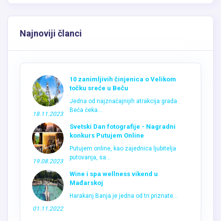
Najnoviji članci
10 zanimljivih činjenica o Velikom
točku sreće u Beču
Jedna od najznačajnijih atrakcija grada
Beča čeka...
18.11.2023
Svetski Dan fotografije - Nagradni
konkurs Putujem Online
Putujem online, kao zajednica ljubitelja
putovanja, sa...
19.08.2023
Wine i spa wellness vikend u
Mađarskoj
Harakanj Banja je jedna od tri priznate...
01.11.2022