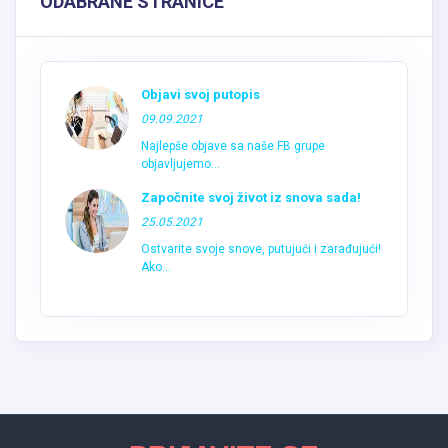
ODABRANE STRANICE
Objavi svoj putopis
09.09.2021
Najlepše objave sa naše FB grupe
objavljujemo...
Započnite svoj život iz snova sada!
25.05.2021
Ostvarite svoje snove, putujući i zarađujući!
Ako...