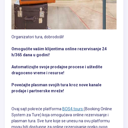
Organizatori tura, dobrodošli!
Omogućite vašim klijentima online rezervisanje 24
h/365 dana u godini!
Automatizujte svoje prodajne procese i uštedite
dragoceno vreme i resurse!
Povećajte plasman svojih tura kroz nove kanale
prodaje i partnerske mreže!
Ovaj sajt pokreće platforma
BOS4.tours
(Booking Online
System za Ture) koja omogućava online rezervisanje i
plasman tura. Sve ture koje se unesu na ovu platformu
mogu biti dostupne za online rezervisanje preko ovog