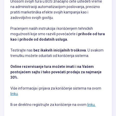
Unosom svojih tura u BOS značajno ćete uštedeti vreme
na administraciji automatizacijom poslovanja, precizno
pratiti marketinška efekte svojih kampanja kao i
zadovoljstvo svojih gostiju.
Praćenjem naših instrukcija i korišćenjem tehničkih
mogućnosti koje smo razvili povećaćete
i prihode od tura
kao i prihode od dodatnih usluga.
Testirajte nas
bez ikakvih inicijalnih troškova
. U svakom
trenutku možete odustati od korišćenja sistema.
Online rezervisanje tura možete imati i na Vašem
postojećem sajtu i tako povećati prodaju za najmanje
30%.
Više informacija i prijava za koriščenje sistema na ovom
linku
.
Ili se direktno registrujte za korišćenje na ovom
linku.