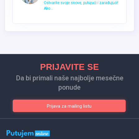
Ostvarite svoje snove, putujući i zarađujući!
Ako...
PRIJAVITE SE
Da bi primali naše najbolje mesečne
ponude
Prijava za mailing listu