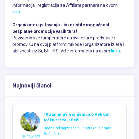
informacija i registracija za Affiliate partnera na ovom
linku
.
Organizatori putovanja - iskoristite mogućnost
besplatne promocije vaših tura!
Pozivamo sve turoperatere da svoje ture predstave i
promovišu na ovoj platformi takođe i organizatore izleta i
aktivnosti (iz Sr, BH, HR). Više informacija na ovom
linku
.
Najnoviji članci
10 zanimljivih činjenica o Velikom
točku sreće u Beču
Jedna od najznačajnijih atrakcija grada
Beča čeka...
18.11.2023