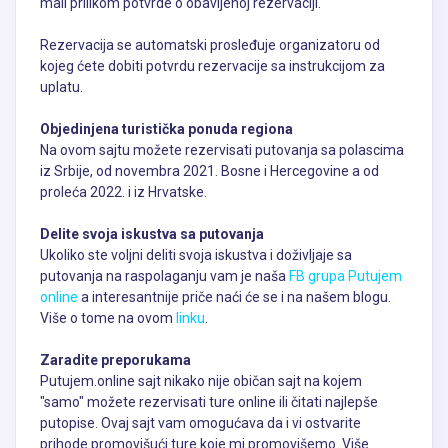
mail prilikom potvrde o obavljenoj rezervaciji.
Rezervacija se automatski prosleđuje organizatoru od
kojeg ćete dobiti potvrdu rezervacije sa instrukcijom za
uplatu.
Objedinjena turistička ponuda regiona
Na ovom sajtu možete rezervisati putovanja sa polascima
iz Srbije, od novembra 2021. Bosne i Hercegovine a od
proleća 2022. i iz Hrvatske.
Delite svoja iskustva sa putovanja
Ukoliko ste voljni deliti svoja iskustva i doživljaje sa
putovanja na raspolaganju vam je naša
FB grupa Putujem
online
a interesantnije priče naći će se i na našem blogu.
Više o tome na ovom
linku
.
Zaradite preporukama
Putujem.online sajt nikako nije običan sajt na kojem
"samo" možete rezervisati ture online ili čitati najlepše
putopise. Ovaj sajt vam omogućava da i vi ostvarite
prihode promovišući ture koje mi promovišemo. Više