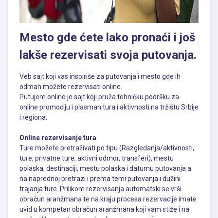
Mesto gde ćete lako pronaći i još
lakše rezervisati svoja putovanja.
Veb sajt koji vas inspiriše za putovanja i mesto gde ih
odmah možete rezervisati online.
Putujem.online je sajt koji pruža tehničku podršku za
online promociju i plasman tura i aktivnosti na tržištu Srbije
i regiona.
Online rezervisanje tura
Ture možete pretraživati po tipu (Razgledanja/aktivnosti,
ture, privatne ture, aktivni odmor, transferi), mestu
polaska, destinaciji, mestu polaska i datumu putovanja a
na naprednoj pretrazi i prema temi putovanja i dužini
trajanja ture. Prilikom rezervisanja automatski se vrši
obračun aranžmana te na kraju procesa rezervacije imate
uvid u kompetan obračun aranžmana koji vam stiže i na