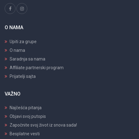
O NAMA
Upiti za grupe
O nama
Saradnja sa nama
Affiliate partnerski program
Prijatelji sajta
VAŽNO
Najčešća pitanja
Objavi svoj putopis
Započnite svoj život iz snova sada!
Besplatne vesti